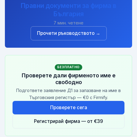
Правни документи за фирма в
България
7
мин. четене
Прочети ръководството →
БЕЗПЛАТНО
Проверете дали фирменото име е
свободно
Подгответе заявление Д1 за запазване на име в
Търговския регистър — €0 с Firmify.
Проверете сега
Регистрирай фирма — от €39