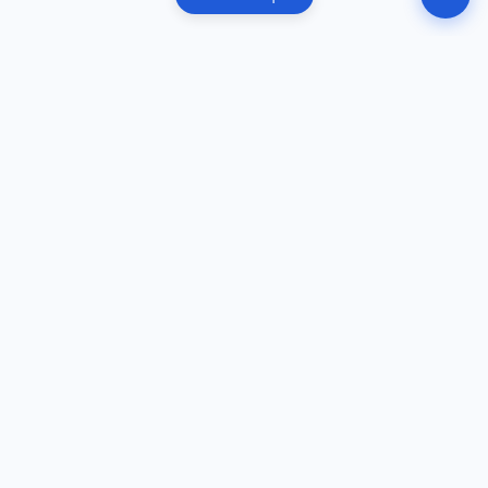
Автоматизирана регистрация на фирма в България.
Документи, подписване и инструкции за подаване
онлайн.
РЪКОВОДСТВА
Регистрация на фирма
Регистрация на ЕООД
Регистрация на ООД
Помощ при подписване