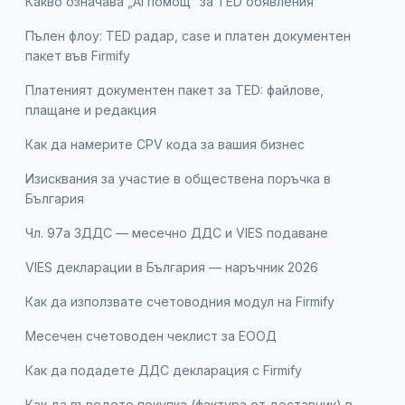
Какво означава „AI помощ“ за TED обявления
Пълен флоу: TED радар, case и платен документен
пакет във Firmify
Платеният документен пакет за TED: файлове,
плащане и редакция
Как да намерите CPV кода за вашия бизнес
Изисквания за участие в обществена поръчка в
България
Чл. 97а ЗДДС — месечно ДДС и VIES подаване
VIES декларации в България — наръчник 2026
Как да използвате счетоводния модул на Firmify
Месечен счетоводен чеклист за ЕООД
Как да подадете ДДС декларация с Firmify
Как да въведете покупка (фактура от доставчик) в