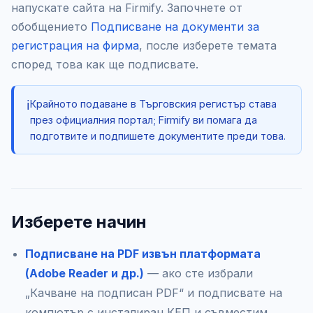
напускате сайта на Firmify. Започнете от
обобщението
Подписване на документи за
регистрация на фирма
, после изберете темата
според това как ще подписвате.
ℹ️
Крайното подаване в Търговския регистър става
през официалния портал; Firmify ви помага да
подготвите и подпишете документите преди това.
Изберете начин
Подписване на PDF извън платформата
(Adobe Reader и др.)
— ако сте избрали
„Качване на подписан PDF“ и подписвате на
компютър с инсталиран КЕП и съвместим