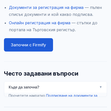
Документи за регистрация на фирма
— пълен
списък документи и кой какво подписва.
Онлайн регистрация на фирма
— стъпки до
портала на Търговския регистър.
Започни с Firmify
Често задавани въпроси
Къде да започна?
▼
Прочетете накратко
Подписване на документи за
регистрация
, после отворете съответната
детайлна страница от списъка по-горе според