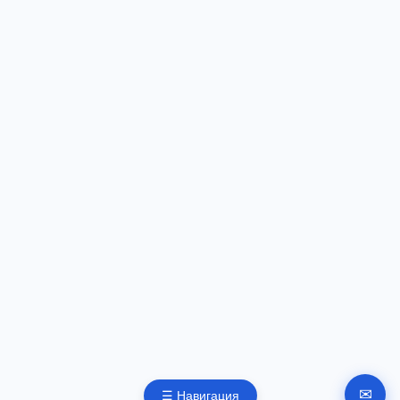
✉
☰ Навигация