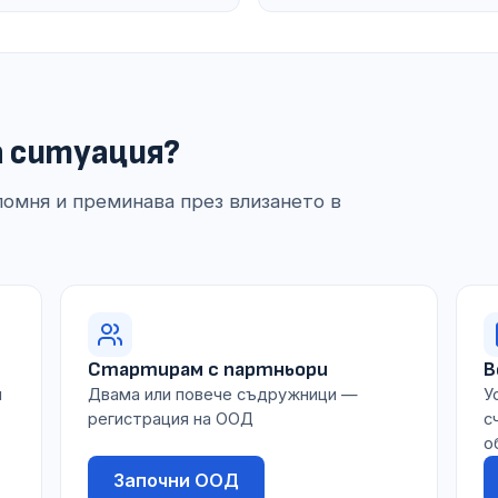
а ситуация?
помня и преминава през влизането в
Стартирам с партньори
В
я
Двама или повече съдружници —
У
регистрация на ООД
с
о
Започни ООД