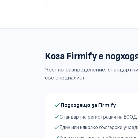
Кога Firmify е подхо
Честно разпределение: стандартни
със специалист.
Подходящо за Firmify
Стандартна регистрация на ЕООД
Един или няколко български учре
Ясна структура на собственост и