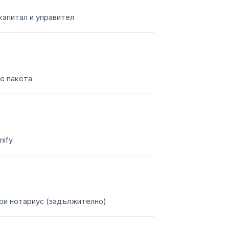
капитал и управител
е пакета
mify
ри нотариус (задължително)