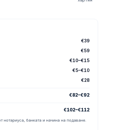
хартия
€39
€59
€10–€15
€5–€10
€28
€82–€92
€102–€112
т нотариуса, банката и начина на подаване.