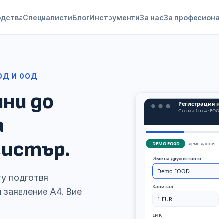
одства
Специалисти
Блог
Инструменти
За нас
За професион
ОД И ООД
ни до
а
гистър.
fy подготвя
 заявление А4. Вие