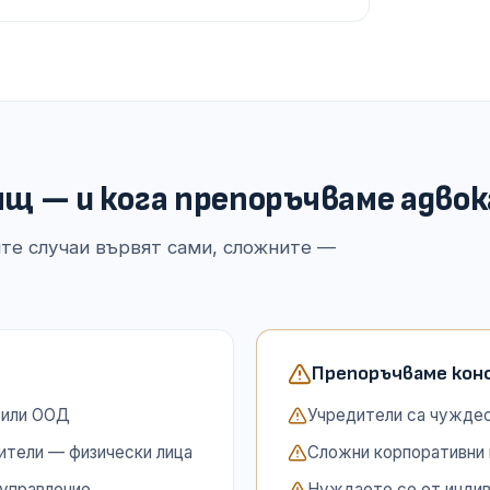
дящ — и кога препоръчваме адво
те случаи вървят сами, сложните —
Препоръчваме кон
 или ООД
Учредители са чуждес
дители — физически лица
Сложни корпоративни 
 управление
Нуждаете се от индив