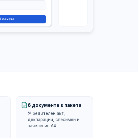
6 документа в пакета
Учредителен акт,
декларации, спесимен и
заявление А4