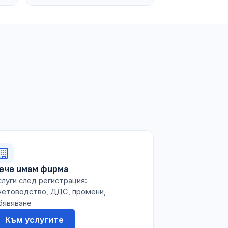
ече имам фирма
слуги след регистрация:
четоводство, ДДС, промени,
бявяване
Към услугите