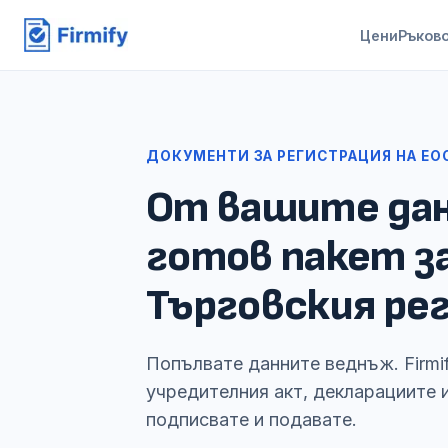
Цени
Ръков
ДОКУМЕНТИ ЗА РЕГИСТРАЦИЯ НА ЕО
От вашите дан
готов пакет з
Търговския ре
Попълвате данните веднъж. Firmi
учредителния акт, декларациите и
подписвате и подавате.