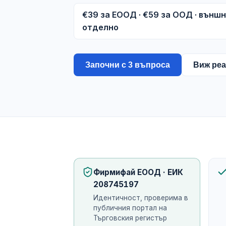
€39 за ЕООД · €59 за ООД · външ
отделно
Започни с 3 въпроса
Виж реа
Фирмифай ЕООД · ЕИК
208745197
Идентичност, проверима в
публичния портал на
Търговския регистър