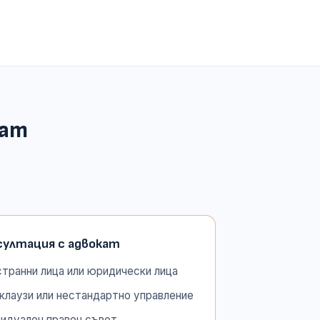
кат
султация с адвокат
транни лица или юридически лица
клаузи или нестандартно управление
идуален правен съвет