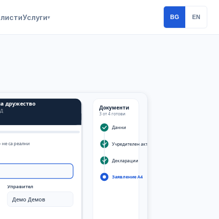
алисти
Услуги
BG
EN
▾