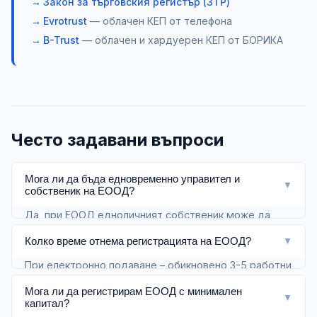
Закон за търговския регистър (ЗТР)
Evrotrust
— облачен КЕП от телефона
B-Trust
— облачен и хардуерен КЕП от БОРИКА
Често задавани въпроси
Мога ли да бъда едновременно управител и
▼
собственик на ЕООД?
Да, при ЕООД едноличният собственик може да
бъде и управител на дружеството. Това е най-
Колко време отнема регистрацията на ЕООД?
▼
честата практика.
При електронно подаване – обикновено 3-5 работни
дни. С Firmify подготовката на документите отнема
Мога ли да регистрирам ЕООД с минимален
▼
около 15-30 минути.
капитал?