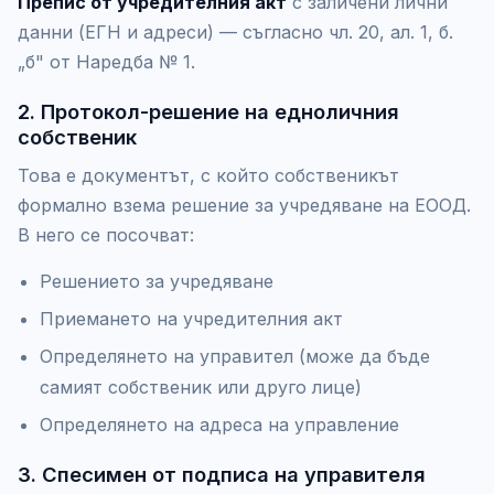
Препис от учредителния акт
с заличени лични
данни (ЕГН и адреси) — съгласно чл. 20, ал. 1, б.
„б" от Наредба № 1.
2. Протокол-решение на едноличния
собственик
Това е документът, с който собственикът
формално взема решение за учредяване на ЕООД.
В него се посочват:
Решението за учредяване
Приемането на учредителния акт
Определянето на управител (може да бъде
самият собственик или друго лице)
Определянето на адреса на управление
3. Спесимен от подписа на управителя