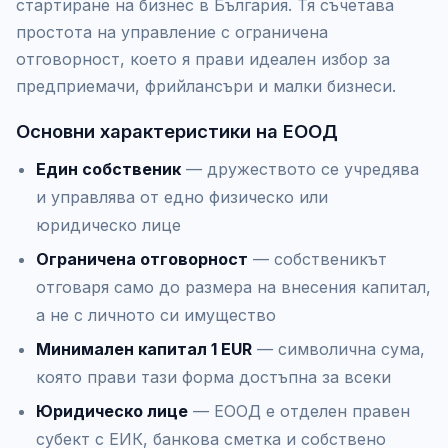
стартиране на бизнес в България. Тя съчетава
простота на управление с ограничена
отговорност, което я прави идеален избор за
предприемачи, фрийлансъри и малки бизнеси.
Основни характеристики на ЕООД
Един собственик
— дружеството се учредява
и управлява от едно физическо или
юридическо лице
Ограничена отговорност
— собственикът
отговаря само до размера на внесения капитал,
а не с личното си имущество
Минимален капитал 1 EUR
— символична сума,
която прави тази форма достъпна за всеки
Юридическо лице
— ЕООД е отделен правен
субект с ЕИК, банкова сметка и собствено