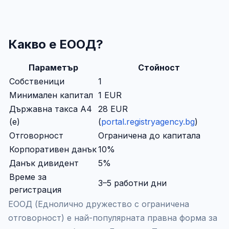
Какво е ЕООД?
Параметър
Стойност
Собственици
1
Минимален капитал
1 EUR
Държавна такса А4
28 EUR
(е)
(
portal.registryagency.bg
)
Отговорност
Ограничена до капитала
Корпоративен данък
10%
Данък дивидент
5%
Време за
3–5 работни дни
регистрация
ЕООД (Еднолично дружество с ограничена
отговорност) е най-популярната правна форма за