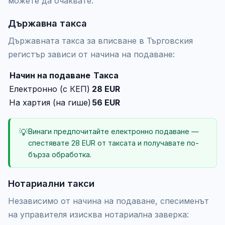
можете да очаквате.
Държавна такса
Държавната такса за вписване в Търговския
регистър зависи от начина на подаване:
Начин на подаване
Такса
Електронно (с КЕП)
28 EUR
На хартия (на гише)
56 EUR
💡
Винаги предпочитайте електронно подаване —
спестявате 28 EUR от таксата и получавате по-
бърза обработка.
Нотариални такси
Независимо от начина на подаване, спесименът
на управителя изисква нотариална заверка: