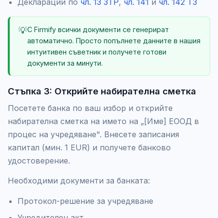
Декларации по
чл. 13 ЗТР
,
чл. 141
и
чл. 142 ТЗ
💡
С Firmify всички документи се генерират
автоматично. Просто попълнете данните в нашия
интуитивен съветник и получете готови
документи за минути.
Стъпка 3: Открийте набирателна сметка
Посетете банка по ваш избор и открийте
набирателна сметка на името на „[Име] ЕООД в
процес на учредяване". Внесете записания
капитал (мин. 1 EUR) и получете банково
удостоверение.
Необходими документи за банката:
Протокол-решение за учредяване
Учредителен акт