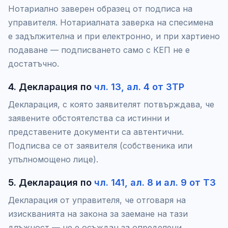
Нотариално заверен образец от подписа на
управителя. Нотариалната заверка на спесимена
е задължителна и при електронно, и при хартиено
подаване — подписването само с КЕП не е
достатъчно.
4. Декларация по
чл. 13, ал. 4 от ЗТР
Декларация, с която заявителят потвърждава, че
заявените обстоятелства са истинни и
представените документи са автентични.
Подписва се от заявителя (собственика или
упълномощено лице).
5. Декларация по
чл. 141, ал. 8 и ал. 9 от ТЗ
Декларация от управителя, че отговаря на
изискванията на закона за заемане на тази
длъжност — не е осъждан за определени