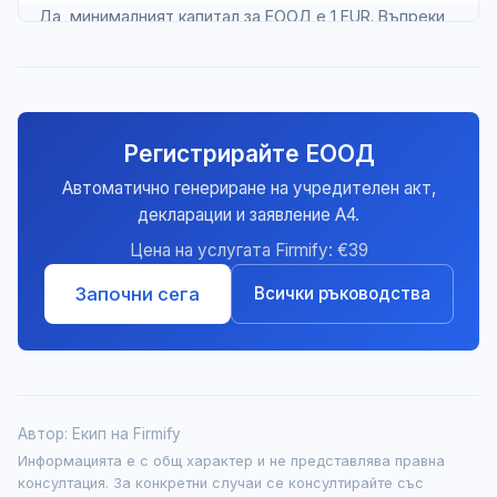
Да, минималният капитал за ЕООД е 1 EUR. Въпреки
това, по-висок капитал може да бъде полезен за
бизнес кредитиране.
Регистрирайте ЕООД
Автоматично генериране на учредителен акт,
декларации и заявление А4.
Цена на услугата Firmify: €39
Започни сега
Всички ръководства
Автор: Екип на Firmify
Информацията е с общ характер и не представлява правна
консултация. За конкретни случаи се консултирайте със