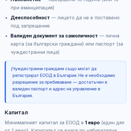
при еманципация)
Дееспособност
— лицето да не е поставено
под запрещение
Валиден документ за самоличност
— лична
карта (за български граждани) или паспорт (за
чуждестранни лица)
ℹ️
Чуждестранни граждани също могат да
регистрират ЕООД в България. Не е необходимо
разрешение за пребиваване — достатъчен е
валиден паспорт и адрес на управление в
България.
Капитал
Минималният капитал за ЕООД е
1 евро
(един дял
от 1 евро). Капиталът се внася по набирателна