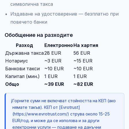
символична такса
Издаване на удостоверение — безплатно при
повечето банки
Обобщение на разходите
Разход
Електронно
На хартия
Държавна такса
28 EUR
56 EUR
Нотариус
~3 EUR
~15 EUR
Банкови такси
~10 EUR
~10 EUR
Капитал (мин.)
1 EUR
1 EUR
Общо
~39 EUR
~82 EUR
ℹ️
Горните суми не включват стойността на КЕП (ако
нямате такъв). КЕП от [Evrotrust]
(https://www.evrotrust.com/) струва около 15-25
EUR/год. и може да се използва и за други
електронни услуги — подаване на данъчни