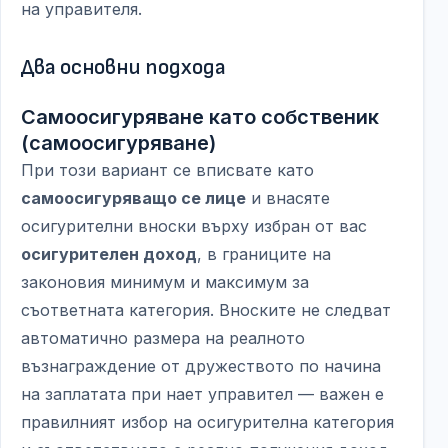
на управителя.
Два основни подхода
Самоосигуряване като собственик
(самоосигуряване)
При този вариант се вписвате като
самоосигуряващо се лице
и внасяте
осигурителни вноски върху избран от вас
осигурителен доход
, в границите на
законовия минимум и максимум за
съответната категория. Вноските не следват
автоматично размера на реалното
възнаграждение от дружеството по начина
на заплатата при нает управител — важен е
правилният избор на осигурителна категория