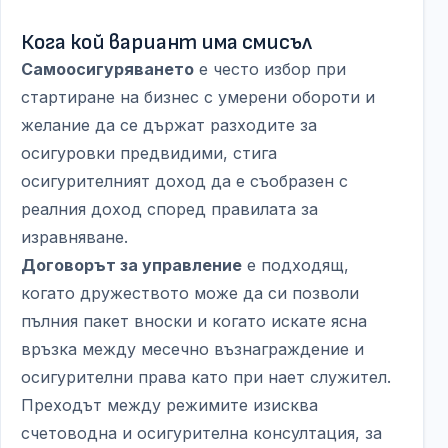
Кога кой вариант има смисъл
Самоосигуряването
е често избор при
стартиране на бизнес с умерени обороти и
желание да се държат разходите за
осигуровки предвидими, стига
осигурителният доход да е съобразен с
реалния доход според правилата за
изравняване.
Договорът за управление
е подходящ,
когато дружеството може да си позволи
пълния пакет вноски и когато искате ясна
връзка между месечно възнаграждение и
осигурителни права като при нает служител.
Преходът между режимите изисква
счетоводна и осигурителна консултация, за