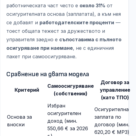
работническата част често е
около 31%
от
осигурителната основа (заплатата), а към нея
се добавят и
работодателските проценти
—
тоест общата тежест за дружеството и
управителя заедно е
съпоставима с пълното
осигуряване при наемане
, не с единичния
пакет при самоосигуряване.
Сравнение на двата модела
Договор за
Самоосигуряване
Критерий
управление
(собственик)
(като ТПО)
Избран
Осигурителна
осигурителен
Основа за
заплата по
доход (мин.
вноски
договор (мин.
550,66 € за 2026
620,20 € МРЗ)