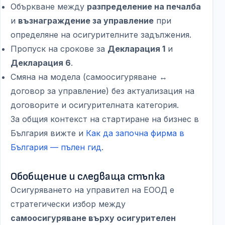
Объркване между
разпределение на печалба
и
възнаграждение за управление
при
определяне на осигурителните задължения.
Пропуск на срокове за
Декларация 1
и
Декларация 6
.
Смяна на модела (самоосигуряване ↔
договор за управление) без актуализация на
договорите и осигурителната категория.
За общия контекст на стартиране на бизнес в
България вижте и
Как да започна фирма в
България — пълен гид
.
Обобщение и следваща стъпка
Осигуряването на управител на ЕООД е
стратегически избор между
самоосигуряване върху осигурителен