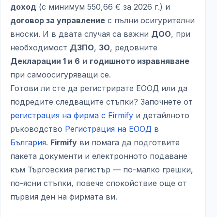
доход
(с минимум 550,66 € за 2026 г.) и
договор за управление
с пълни осигурителни
вноски. И в двата случая са важни
ДОО
, при
необходимост
ДЗПО
,
ЗО
, редовните
Декларации 1 и 6
и
годишното изравняване
при самоосигуряващи се.
Готови ли сте да регистрирате ЕООД или да
подредите следващите стъпки? Започнете от
регистрация на фирма с Firmify
и детайлното
ръководство
Регистрация на ЕООД в
България
.
Firmify
ви помага да подготвите
пакета документи и електронното подаване
към Търговския регистър — по-малко грешки,
по-ясни стъпки, повече спокойствие още от
първия ден на фирмата ви.