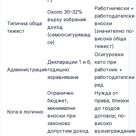
г.)
Работнически +
Около 30–32%
работодателски
върху избрания
Типична обща
вноски
доход
тежест
(значително по-
(самоосигуряващ
висока обща
се)
тежест)
Осигуровки
Декларации 1 и 6,
като при
Администрация
годишно
работник +
изравняване
работодателски
ред
Ограничен
Нужда от
бюджет,
права, близки
минимални
до трудов
Кога е логично
вноски при
договор; по-
законово
високо
допустим доход
възнаграждение