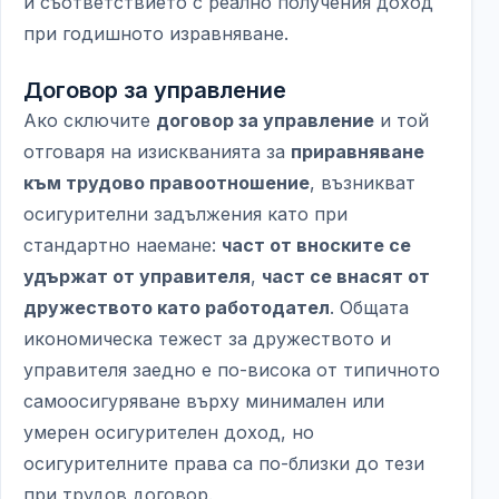
и съответствието с реално получения доход
при годишното изравняване.
Договор за управление
Ако сключите
договор за управление
и той
отговаря на изискванията за
приравняване
към трудово правоотношение
, възникват
осигурителни задължения като при
стандартно наемане:
част от вноските се
удържат от управителя
,
част се внасят от
дружеството като работодател
. Общата
икономическа тежест за дружеството и
управителя заедно е по-висока от типичното
самоосигуряване върху минимален или
умерен осигурителен доход, но
осигурителните права са по-близки до тези
при трудов договор.