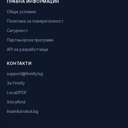
ПРАВНА ИНФОРМАЦИЯ
Общи условия
Политика за поверителност
Сигурност
Партньорска програма
API за разработчици
КОНТАКТИ
support@firmify.bg
За Firmify
Local2PDF
StoryKind
ImamAdvokat.bg