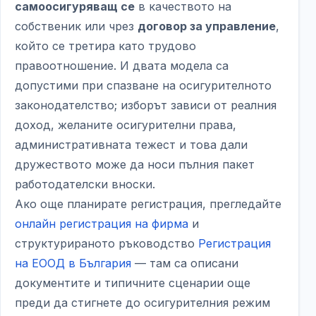
самоосигуряващ се
в качеството на
собственик или чрез
договор за управление
,
който се третира като трудово
правоотношение. И двата модела са
допустими при спазване на осигурителното
законодателство; изборът зависи от реалния
доход, желаните осигурителни права,
административната тежест и това дали
дружеството може да носи пълния пакет
работодателски вноски.
Ако още планирате регистрация, прегледайте
онлайн регистрация на фирма
и
структурираното ръководство
Регистрация
на ЕООД в България
— там са описани
документите и типичните сценарии още
преди да стигнете до осигурителния режим