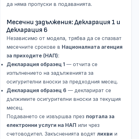
да няма пропуски в подаванията.
Месечни задължения: Декларация 1 и
Декларация 6
Независимо от модела, трябва да се спазват
месечните срокове в
Националната агенция
за приходите (НАП)
:
Декларация образец 1
— отчита се
изпълнението на задълженията за
осигурителни вноски за предходния месец.
Декларация образец 6
— декларират се
дължимите осигурителни вноски за текущия
месец.
Подаването се извършва през
портала за
електронни услуги на НАП
или чрез
счетоводител. Закъсненията водят
лихви
и