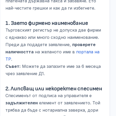
платената държавна такса и забавяне. Ето
най-честите грешки и как да ги избегнете.
1. Заето фирмено наименование
Търговският регистър не допуска две фирми
с еднакво или много сходно наименование.
Преди да подадете заявление,
проверете
наличността
на желаното име в
портала на
ТР
.
Съвет:
Можете да запазите име за 6 месеца
чрез заявление Д1.
2. Липсващ или некоректен спесимен
Спесименът от подписа на управителя е
задължителен
елемент от заявлението. Той
трябва да бъде с нотариална заверка, дори