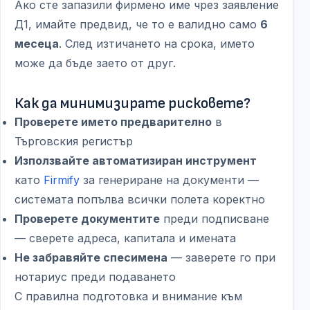
Ако сте запазили фирмено име чрез заявление
Д1, имайте предвид, че то е валидно само
6
месеца
. След изтичането на срока, името
може да бъде заето от друг.
Как да минимизирате рисковете?
Проверете името предварително
в
Търговския регистър
Използвайте автоматизиран инструмент
като
Firmify
за генериране на документи —
системата попълва всички полета коректно
Проверете документите
преди подписване
— сверете адреса, капитала и имената
Не забравяйте спесимена
— заверете го при
нотариус преди подаването
С правилна подготовка и внимание към