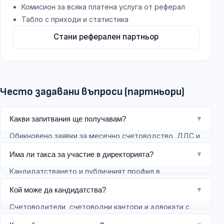
Комисион за всяка платена услуга от реферал
Табло с приходи и статистика
Стани реферален партньор
Често задавани въпроси (партньори)
Какви запитвания ще получавам?
▼
Обикновено заявки за месечно счетоводство, ДДС и
отчетност, промени в Търговския регистър,
Има ли такса за участие в директорията?
▼
договори и правни казуси, HR документи и GDPR
Кандидатстването и публичният профил в
пакети — според това как сте попълнили профила си.
директорията на специалисти са безплатни за
Кой може да кандидатства?
▼
одобрени профили. Отделно съществува реферална
Счетоводители, счетоводни кантори и адвокати с
партньорска програма с комисион за насочени
реална практика в България, които могат да
клиенти към услугите на Firmify — тя не е