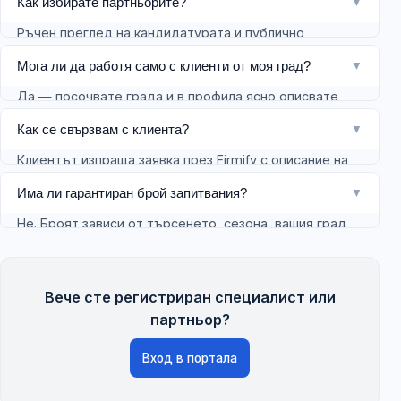
Как избирате партньорите?
▼
обслужват запитвания от бизнес клиенти.
задължителна за директорията.
Ръчен преглед на кандидатурата и публично
видимите данни; целта е качество и доверие в
Мога ли да работя само с клиенти от моя град?
▼
директорията.
Да — посочвате града и в профила ясно описвате
дали работите дистанционно или само локално.
Как се свързвам с клиента?
▼
Клиентът изпраща заявка през Firmify с описание на
нуждата; вие я виждате в портала и продължавате
Има ли гарантиран брой запитвания?
▼
комуникацията директно с клиента.
Не. Броят зависи от търсенето, сезона, вашия град,
специализациите и това колко активно поддържате
профила. Не обещаваме минимум — каналът е
същият за всички одобрени специалисти.
Вече сте регистриран специалист или
партньор?
Вход в портала