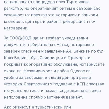
националната процедура през Търговския
регистър, но оперативният ритъм е свързан със
сезонността: през лятото нотариуси и банкови
клонове в центъра и район Приморски са по-
натоварени.
За ЕООД/ООД ще ви трябват учредителни
документи, набирателна сметка, нотариално
заверен спесимен и заявление А4. Банките по бул.
Княз Борис I, бул. Сливница и в Приморски
покриват корпоративно обслужване; нотариусите
около пл. Независимост и район Одесос са
удобни за спесимен в същия ден при ранна
уговорка. Електронното подаване с КЕП спестява
пътуване до гише и намалява държавната такса
наполовина спрямо хартиения вариант.
Ако бизнесът е туристически или