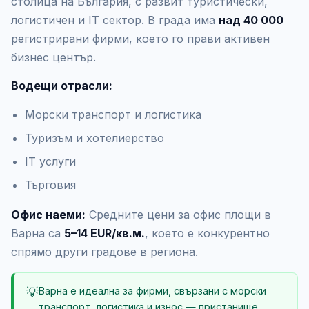
столица на България, с развит туристически,
логистичен и IT сектор. В града има
над 40 000
регистрирани фирми, което го прави активен
бизнес център.
Водещи отрасли:
Морски транспорт и логистика
Туризъм и хотелиерство
IT услуги
Търговия
Офис наеми:
Средните цени за офис площи в
Варна са
5–14 EUR/кв.м.
, което е конкурентно
спрямо други градове в региона.
💡
Варна е идеална за фирми, свързани с морски
транспорт, логистика и износ — пристанище