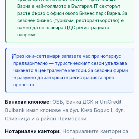
Варна е най-голямото в България. IT секторът
расте бързо с офиси около Бизнес парк Варна. За
сезонен бизнес (туризъм, ресторантьорство) е
важно да се планира ДДС регистрацията
навреме.
ℹ️
През юни–септември запазете час при нотариус
предварително — туристическият сезон удължава
чакането в централните кантори. За сезонни фирми
е разумно да завършите регистрацията през
пролетта.
Банкови клонове:
ОББ, Банка ДСК и UniCredit
Bulbank имат клонове на бул. Княз Борис I, бул.
Сливница и в район Приморски.
Нотариални кантори:
Нотариалните кантори са