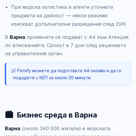
При морска логистика и агенти уточнете
предмета на дейност — някои режими
изискват допълнителни разрешения след ЕИК
В
Варна
промените се подават с А4 към Агенция
по вписванията. Срокът е 7 дни след решението
на управителния орган.
ℹ️
С Firmify можете да подготвите А4 онлайн и да го
подадете с КЕП за около 20 минути.
🏙️
Бизнес среда в Варна
Варна
(около 340 000 жители) е морската