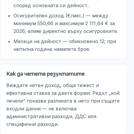
според основната си дейност.
Осигурителен доход (€/мес.) — между
минимум 550,66 и максимум 2 111,64 € за
2026; влияе директно върху осигуровките.
Месеци на дейност — обикновено 12; при
непълна година намалете броя.
Как да четете резултатите
Виждате нетен доход, обща тежест и
ефективна ставка за двете форми. Редът „кой
печели“ показва разликата в нето при същите
входни данни — не включва
административни разходи, ДДС или
специфични разходи.