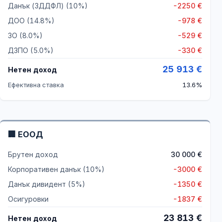
Данък (ЗДДФЛ)
(10%)
-
2250
€
ДОО (
14.8
%)
-
978
€
ЗО (
8.0
%)
-
529
€
ДЗПО (
5.0
%)
-
330
€
25 913
€
Нетен доход
Ефективна ставка
13.6%
🏢
ЕООД
Брутен доход
30 000
€
Корпоративен данък
(10%)
-
3000
€
Данък дивидент
(5%)
-
1350
€
Осигуровки
-
1837
€
23 813
€
Нетен доход