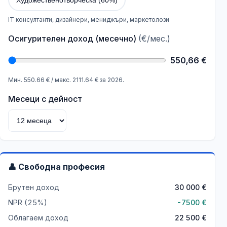
Художественотворческа (60%)
IT консултанти, дизайнери, мениджъри, маркетолози
Осигурителен доход (месечно)
(€/мес.)
550,66
€
Мин. 550.66 € / макс. 2111.64 € за 2026.
Месеци с дейност
👤
Свободна професия
Брутен доход
30 000
€
NPR (
25
%)
-
7500
€
Облагаем доход
22 500
€