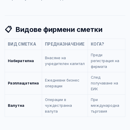
📋
Видове фирмени сметки
ВИД СМЕТКА
ПРЕДНАЗНАЧЕНИЕ
КОГА?
Преди
Внасяне на
Набирателна
регистрация на
учредителен капитал
фирмата
След
Ежедневни бизнес
Разплащателна
получаване на
операции
ЕИК
Операции в
При
Валутна
чуждестранна
международна
валута
търговия