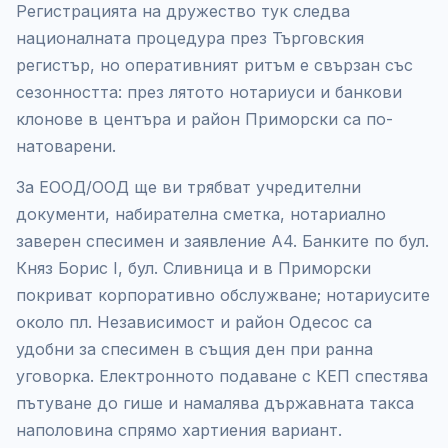
Регистрацията на дружество тук следва
националната процедура през Търговския
регистър, но оперативният ритъм е свързан със
сезонността: през лятото нотариуси и банкови
клонове в центъра и район Приморски са по-
натоварени.
За ЕООД/ООД ще ви трябват учредителни
документи, набирателна сметка, нотариално
заверен спесимен и заявление А4. Банките по бул.
Княз Борис I, бул. Сливница и в Приморски
покриват корпоративно обслужване; нотариусите
около пл. Независимост и район Одесос са
удобни за спесимен в същия ден при ранна
уговорка. Електронното подаване с КЕП спестява
пътуване до гише и намалява държавната такса
наполовина спрямо хартиения вариант.