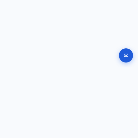
✉
Автоматизирана регистрация на фирма в България.
Документи, подписване и инструкции за подаване
онлайн.