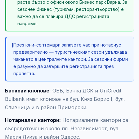
расте бързо с офиси около Бизнес парк Варна. За
сезонен бизнес (туризъм, ресторантьорство) е
важно да се планира ДДС регистрацията
навреме.
ℹ️
През юни–септември запазете час при нотариус
предварително — туристическият сезон удължава
чакането в централните кантори. За сезонни фирми
е разумно да завършите регистрацията през
пролетта.
Банкови клонове:
ОББ, Банка ДСК и UniCredit
Bulbank имат клонове на бул. Княз Борис I, бул.
Сливница и в район Приморски.
Нотариални кантори:
Нотариалните кантори са
съсредоточени около пл. Независимост, бул.
Мария Луиза и район Одесос.