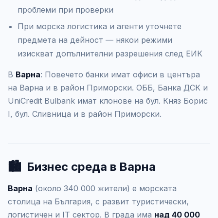
проблеми при проверки
При морска логистика и агенти уточнете
предмета на дейност — някои режими
изискват допълнителни разрешения след ЕИК
В
Варна
: Повечето банки имат офиси в центъра
на Варна и в район Приморски. ОББ, Банка ДСК и
UniCredit Bulbank имат клонове на бул. Княз Борис
I, бул. Сливница и в район Приморски.
🏙️
Бизнес среда в Варна
Варна
(около 340 000 жители) е морската
столица на България, с развит туристически,
логистичен и IT сектор. В града има
над 40 000