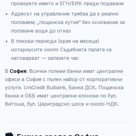
проверете името и ЕГН/ЕИК преди подаване
Адресът на управление трябва да е реално
ползваем; „пощенска кутия“ без основание за
ползване води до отказ
В пикови периоди (края на месеца)
нотариусите около Съдебната палата се
натоварват — запазете час
В
София
: Всички големи банки имат централни
офиси в София с пълен набор от корпоративни
услуги. UniCredit Bulbank, Банка ДСК, Пощенска
банка и ОББ имат централни клонове по бул.
Витоша, бул. Цариградско шосе и около НДК.