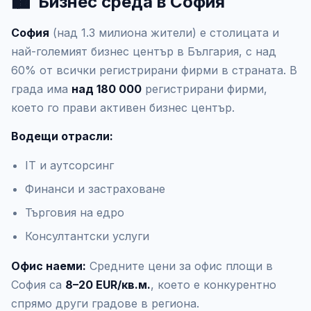
🏙️
Бизнес среда в София
София
(над 1.3 милиона жители) е столицата и
най-големият бизнес център в България, с над
60% от всички регистрирани фирми в страната. В
града има
над 180 000
регистрирани фирми,
което го прави активен бизнес център.
Водещи отрасли:
IT и аутсорсинг
Финанси и застраховане
Търговия на едро
Консултантски услуги
Офис наеми:
Средните цени за офис площи в
София са
8–20 EUR/кв.м.
, което е конкурентно
спрямо други градове в региона.