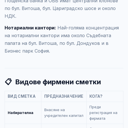
Пощенска банка и ОББ имат централни клонове
по бул. Витоша, бул. Цариградско шосе и около
НДК.
Нотариални кантори:
Най-голяма концентрация
на нотариални кантори има около Съдебната
палата на бул. Витоша, по бул. Дондуков и в
Бизнес парк София.
📋
Видове фирмени сметки
ВИД СМЕТКА
ПРЕДНАЗНАЧЕНИЕ
КОГА?
Преди
Внасяне на
Набирателна
регистрация на
учредителен капитал
фирмата