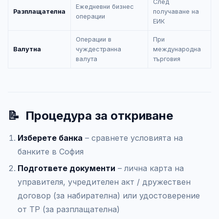
След
Ежедневни бизнес
Разплащателна
получаване на
операции
ЕИК
Операции в
При
Валутна
чуждестранна
международна
валута
търговия
📝
Процедура за откриване
Изберете банка
– сравнете условията на
банките в София
Подгответе документи
– лична карта на
управителя, учредителен акт / дружествен
договор (за набирателна) или удостоверение
от ТР (за разплащателна)