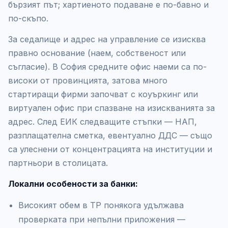
бързият път; хартиеното подаване е по-бавно и
по-скъпо.
За седалище и адрес на управление се изисква
правно основание (наем, собственост или
съгласие). В София средните офис наеми са по-
високи от провинцията, затова много
стартиращи фирми започват с коуъркинг или
виртуален офис при спазване на изискванията за
адрес. След ЕИК следващите стъпки — НАП,
разплащателна сметка, евентуално ДДС — също
са улеснени от концентрацията на институции и
партньори в столицата.
Локални особености за банки:
Високият обем в ТР понякога удължава
проверката при непълни приложения —