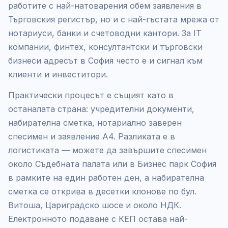
работите с най-натоварения обем заявления в
Търговския регистър, но и с най-гъстата мрежа от
нотариуси, банки и счетоводни кантори. За IT
компании, финтех, консултантски и търговски
бизнеси адресът в София често е и сигнал към
клиенти и инвеститори.
Практически процесът е същият като в
останалата страна: учредителни документи,
набирателна сметка, нотариално заверен
спесимен и заявление А4. Разликата е в
логистиката — можете да завършите спесимен
около Съдебната палата или в Бизнес парк София
в рамките на един работен ден, а набирателна
сметка се открива в десетки клонове по бул.
Витоша, Цариградско шосе и около НДК.
Електронното подаване с КЕП остава най-