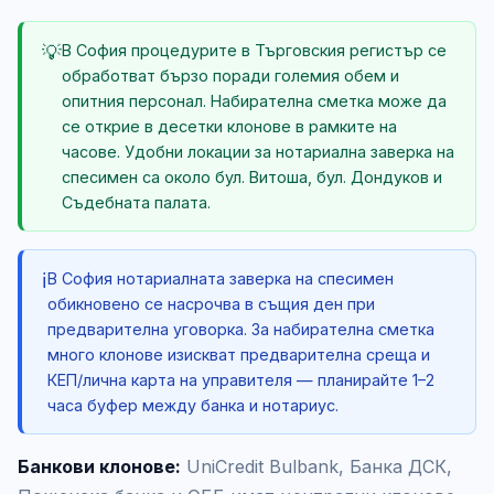
💡
В София процедурите в Търговския регистър се
обработват бързо поради големия обем и
опитния персонал. Набирателна сметка може да
се открие в десетки клонове в рамките на
часове. Удобни локации за нотариална заверка на
спесимен са около бул. Витоша, бул. Дондуков и
Съдебната палата.
ℹ️
В София нотариалната заверка на спесимен
обикновено се насрочва в същия ден при
предварителна уговорка. За набирателна сметка
много клонове изискват предварителна среща и
КЕП/лична карта на управителя — планирайте 1–2
часа буфер между банка и нотариус.
Банкови клонове:
UniCredit Bulbank, Банка ДСК,