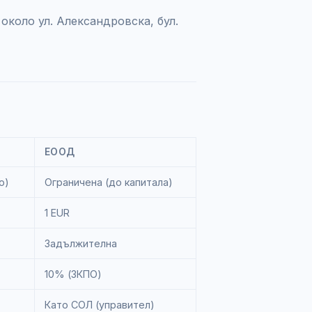
коло ул. Александровска, бул.
ЕООД
о)
Ограничена (до капитала)
1 EUR
Задължителна
10% (ЗКПО)
Като СОЛ (управител)