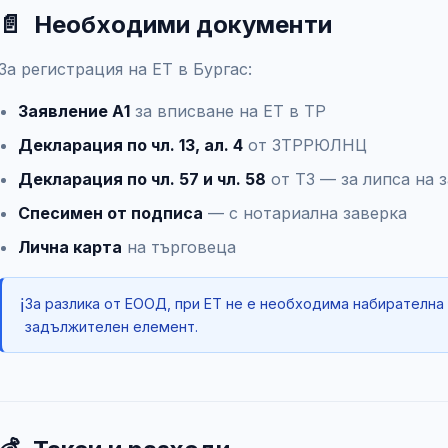
📄
Необходими документи
За регистрация на ЕТ в Бургас:
Заявление А1
за вписване на ЕТ в ТР
Декларация по чл. 13, ал. 4
от ЗТРРЮЛНЦ
Декларация по чл. 57 и чл. 58
от ТЗ — за липса на 
Спесимен от подписа
— с нотариална заверка
Лична карта
на търговеца
ℹ️
За разлика от ЕООД, при ЕТ не е необходима набирателна
задължителен елемент.