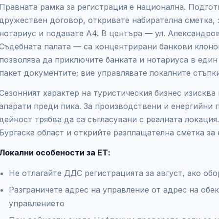
Правната рамка за регистрация е национална. Подгот
дружествен договор, откривате набирателна сметка, 
нотариус и подавате А4. В центъра — ул. Александров
Съдебната палата — са концентрирани банкови клоно
позволява да приключите банката и нотариуса в един 
пакет документите; вие управлявате локалните стъпк
Сезонният характер на туристическия бизнес изисква
апарати преди пика. За производствени и енергийни 
дейност трябва да са съгласувани с реалната локаци
Бургаска област и открийте разплащателна сметка за
Локални особености за ЕТ:
Не отлагайте ДДС регистрацията за август, ако об
Разграничете адрес на управление от адрес на обе
управлението