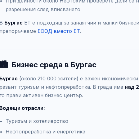
При дейности около Нефтохим проверете дали са н
разрешения след вписването
В
Бургас
ЕТ е подходящ за занаятчии и малки бизнеси 
препоръчваме
ЕООД вместо ЕТ
.
🏙️
Бизнес среда в Бургас
Бургас
(около 210 000 жители) е важен икономическ
развит туризъм и нефтопреработка. В града има
над 
го прави активен бизнес център.
Водещи отрасли:
Туризъм и хотелиерство
Нефтопреработка и енергетика