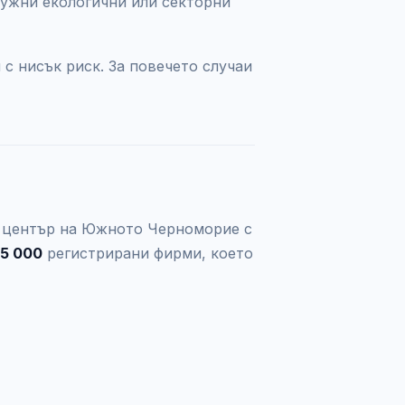
ужни екологични или секторни
с нисък риск. За повечето случаи
и център на Южното Черноморие с
25 000
регистрирани фирми, което