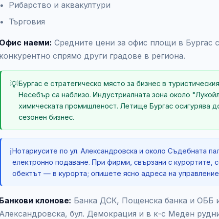
Рибарство и аквакултури
Търговия
Офис наеми:
Средните цени за офис площи в Бургас 
конкурентно спрямо други градове в региона.
💡
Бургас е стратегическо място за бизнес в туристически
Несебър са наблизо. Индустриалната зона около "Лукой
химическата промишленост. Летище Бургас осигурява 
сезонен бизнес.
ℹ️
Нотариусите по ул. Александровска и около Съдебната па
електронно подаване. При фирми, свързани с курортите, с
обектът — в курорта; опишете ясно адреса на управление
Банкови клонове:
Банка ДСК, Пощенска банка и ОББ и
Александровска, бул. Демокрация и в к-с Меден рудни