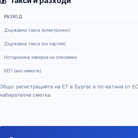
💰
Такси и разходи
РАЗХОД
Държавна такса (електронно)
Държавна такса (на хартия)
Нотариална заверка на спесимен
КЕП (ако нямате)
Общо: регистрацията на ЕТ в Бургас е по-евтина от Е
набирателна сметка.