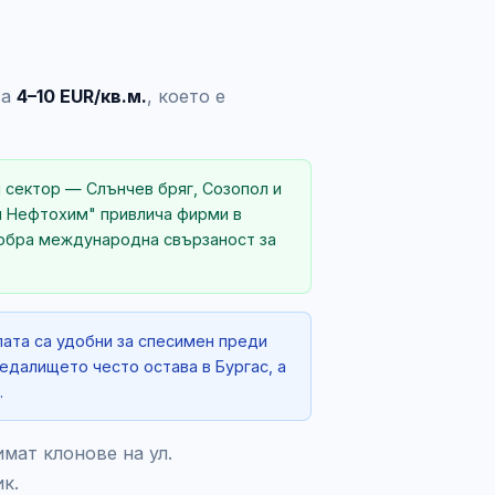
са
4–10 EUR/кв.м.
, което е
я сектор — Слънчев бряг, Созопол и
л Нефтохим" привлича фирми в
добра международна свързаност за
лата са удобни за спесимен преди
едалището често остава в Бургас, а
.
мат клонове на ул.
к.