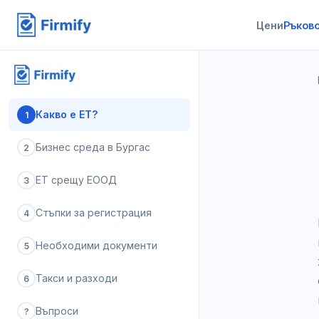
Цени
Ръков
Какво е ЕТ?
1
Бизнес среда в Бургас
2
ЕТ срещу ЕООД
3
Стъпки за регистрация
4
Необходими документи
5
Такси и разходи
6
Въпроси
?