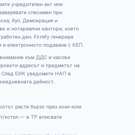
вяте учредителен акт или
заверявате спесимен при
ска, бул. Демокрация и
ве и нотариални кантори, което
работен ден. Firmify генерира
и и електронното подаване с КЕП.
 внимание към ДДС и касови
проекти адресът и предметът на
я. След ЕИК уведомете НАП в
 ежедневната дейност.
оротът расте бързо през юни–юли
кт/хотел — в ТР вписвате