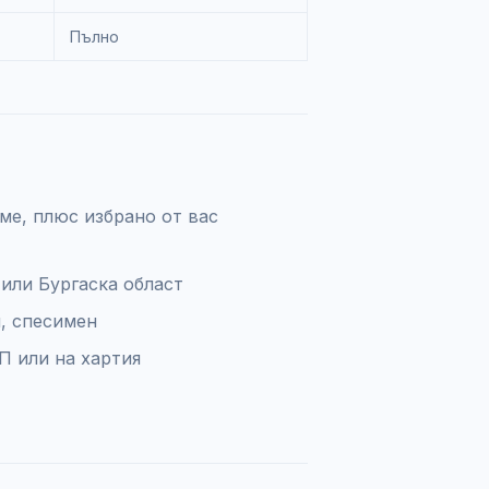
Пълно
ме, плюс избрано от вас
 или Бургаска област
и, спесимен
П или на хартия