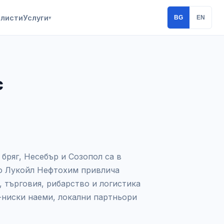
алисти
Услуги
BG
EN
▾
с
ряг, Несебър и Созопол са в
ло Лукойл Нефтохим привлича
, търговия, рибарство и логистика
о-ниски наеми, локални партньори