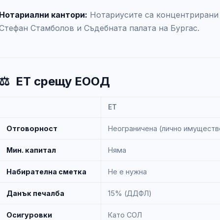
Нотариални кантори:
Нотариусите са концентрирани о
Стефан Стамболов и Съдебната палата на Бургас.
⚖️
ЕТ срещу ЕООД
ЕТ
Отговорност
Неограничена (лично имуществ
Мин. капитал
Няма
Набирателна сметка
Не е нужна
Данък печалба
15% (ДДФЛ)
Осигуровки
Като СОЛ