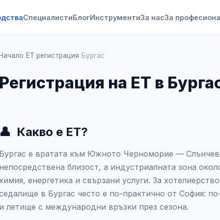
одства
Специалисти
Блог
Инструменти
За нас
За професион
Начало
/
ЕТ регистрация
/
Бургас
Регистрация на ЕТ в Бурга
👤
Какво е ЕТ?
Бургас е вратата към Южното Черноморие — Слънчев б
непосредствена близост, а индустриалната зона око
химия, енергетика и свързани услуги. За хотелиерство
седалище в Бургас често е по-практично от София: п
и летище с международни връзки през сезона.