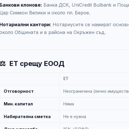
Банкови клонове:
Банка ДСК, UniCredit Bulbank и Пощ
Цар Симеон Велики и около пл. Берое.
Нотариални кантори:
Нотариусите се намират основн
около Общината и в района на Окръжен съд.
⚖️
ЕТ срещу ЕООД
ЕТ
Отговорност
Неограничена (лично имуществ
Мин. капитал
Няма
Набирателна сметка
Не е нужна