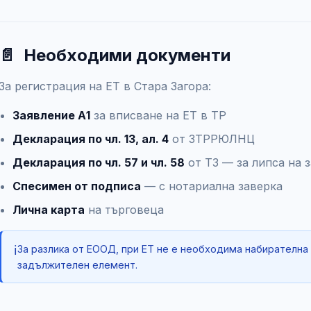
📄
Необходими документи
За регистрация на ЕТ в Стара Загора:
Заявление А1
за вписване на ЕТ в ТР
Декларация по чл. 13, ал. 4
от ЗТРРЮЛНЦ
Декларация по чл. 57 и чл. 58
от ТЗ — за липса на 
Спесимен от подписа
— с нотариална заверка
Лична карта
на търговеца
ℹ️
За разлика от ЕООД, при ЕТ не е необходима набирателна
задължителен елемент.