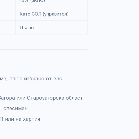
10% (ЗКПО)
Като СОЛ (управител)
Пълно
ме, плюс избрано от вас
Загора или Старозагорска област
и, спесимен
П или на хартия