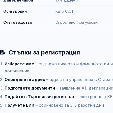
Данък печалба
15% (ДДФЛ)
Осигуровки
Като СОЛ
Счетоводство
Опростено (при условия)
📝
Стъпки за регистрация
Изберете име
– съдържа личното и фамилното ви и
допълнение
Определете адрес
– адрес на управление в Стара 
Подгответе документи
– заявление А1, деклараци
Подайте в Търговския регистър
– електронно с КЕ
Получете ЕИК
– обикновено за 3–5 работни дни