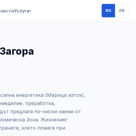
алисти
Услуги
BG
EN
▾
 Загора
 силна енергетика (Марица изток),
емеделие, преработка,
дът предлага по-ниски наеми от
номическа Зона. Жизненият
траната, което помага при