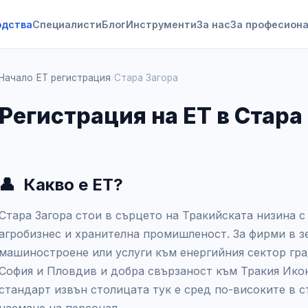
одства
Специалисти
Блог
Инструменти
За нас
За професион
Начало
/
ЕТ регистрация
/
Стара Загора
Регистрация на ЕТ в Стара
👤
Какво е ЕТ?
Стара Загора стои в сърцето на Тракийската низина с
агробизнес и хранителна промишленост. За фирми в з
машиностроене или услуги към енергийния сектор гра
София и Пловдив и добра свързаност към Тракия Ико
стандарт извън столицата тук е сред по-високите в с