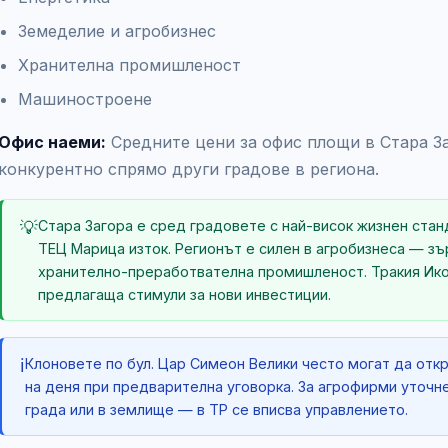
Земеделие и агробизнес
Хранителна промишленост
Машиностроене
Офис наеми:
Средните цени за офис площи в Стара З
конкурентно спрямо други градове в региона.
💡
Стара Загора е сред градовете с най-висок жизнен ста
ТЕЦ Марица изток. Регионът е силен в агробизнеса — з
хранително-преработвателна промишленост. Тракия Икон
предлагаща стимули за нови инвестиции.
ℹ️
Клоновете по бул. Цар Симеон Велики често могат да отк
на деня при предварителна уговорка. За агрофирми уточн
града или в землище — в ТР се вписва управлението.