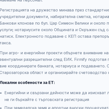
наемане на персонал.
Регистрацията на дружество минава през стандартни
учредителни документи, набирателна сметка, нотариа
Банкови клонове по бул. Цар Симеон Велики и около 
услуги; нотариусите около Общината и Окръжен съд с
натиск. Електронното подаване с КЕП остава препоръ
такса.
При агро- и енергийни проекти обърнете внимание на
евентуални разрешителни след ЕИК. Firmify подготвя
вие координирате банката, нотариуса и подаването.
Старозагорска област и организирайте счетоводство 
Локални особености за ЕТ:
Енергийни и свързани дейности може да изискват 
не ги бъркайте с търговската регистрация
При земеделска земя и апортни вноски процедурата