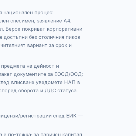
я национален процес:
лен спесимен, заявление А4.
пл. Берое покриват корпоративни
а достъпни без столичния пиков
чителният вариант за срок и
 предмета на дейност и
 пакет документите за ЕООД/ООД;
 След вписване уведомете НАП в
според оборота и ДДС статуса.
лицензи/регистрации след ЕИК —
 е по-тежка; за паричен капитал