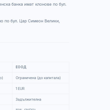
енска банка имат клонове по бул.
о по бул. Цар Симеон Велики,
ЕООД
о)
Ограничена (до капитала)
1 EUR
Задължителна