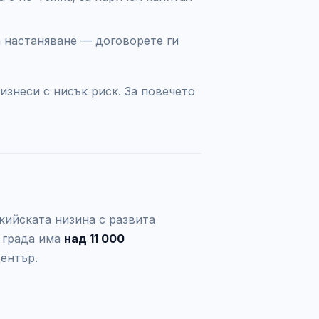
а настаняване — договорете ги
изнеси с нисък риск. За повечето
кийската низина с развита
 града има
над 11 000
център.