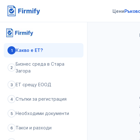
Цени
Ръков
Какво е ЕТ?
1
Бизнес среда в Стара
2
Загора
ЕТ срещу ЕООД
3
Стъпки за регистрация
4
Необходими документи
5
Такси и разходи
6