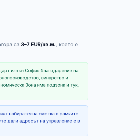
агора са
3–7 EUR/кв.м.
, което е
ндарт извън София благодарение на
ърнопроизводство, винарство и
омическа Зона има подзона и тук,
рият набирателна сметка в рамките
ете дали адресът на управление е в