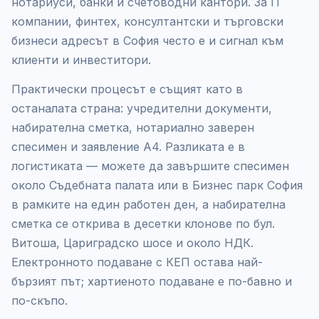
нотариуси, банки и счетоводни кантори. За IT
компании, финтех, консултантски и търговски
бизнеси адресът в София често е и сигнал към
клиенти и инвеститори.
Практически процесът е същият като в
останалата страна: учредителни документи,
набирателна сметка, нотариално заверен
спесимен и заявление А4. Разликата е в
логистиката — можете да завършите спесимен
около Съдебната палата или в Бизнес парк София
в рамките на един работен ден, а набирателна
сметка се открива в десетки клонове по бул.
Витоша, Цариградско шосе и около НДК.
Електронното подаване с КЕП остава най-
бързият път; хартиеното подаване е по-бавно и
по-скъпо.