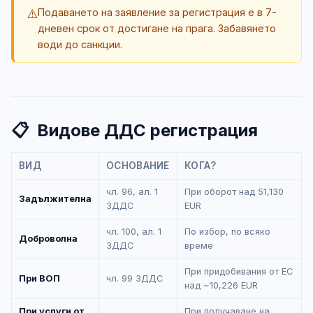
⚠️
Подаването на заявление за регистрация е в 7-
дневен срок от достигане на прага. Забавянето
води до санкции.
📋
Видове ДДС регистрация
ВИД
ОСНОВАНИЕ
КОГА?
чл. 96, ал. 1
При оборот над 51,130
Задължителна
ЗДДС
EUR
чл. 100, ал. 1
По избор, по всяко
Доброволна
ЗДДС
време
При придобивания от ЕС
При ВОП
чл. 99 ЗДДС
над ~10,226 EUR
При услуги от
При получаване на