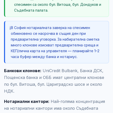
спесимен са около бул. Витоша, бул. Дондуков и
Съдебната палата.
ℹ️
В София нотариалната заверка на спесимен
обикновено се насрочва в същия ден при
предварителна уговорка. За набирателна сметка
много клонове изискват предварителна среща и
КЕП/лична карта на управителя — планирайте 1–2
часа буфер между банка и нотариус.
Банкови клонове:
UniCredit Bulbank, Банка ДСК,
Пощенска банка и ОББ имат централни клонове
по бул. Витоша, бул. Цариградско шосе и около
НДК.
Нотариални кантори:
Най-голяма концентрация
на нотариални кантори има около Съдебната