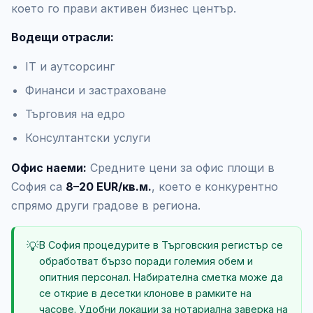
което го прави активен бизнес център.
Водещи отрасли:
IT и аутсорсинг
Финанси и застраховане
Търговия на едро
Консултантски услуги
Офис наеми:
Средните цени за офис площи в
София са
8–20 EUR/кв.м.
, което е конкурентно
спрямо други градове в региона.
💡
В София процедурите в Търговския регистър се
обработват бързо поради големия обем и
опитния персонал. Набирателна сметка може да
се открие в десетки клонове в рамките на
часове. Удобни локации за нотариална заверка на