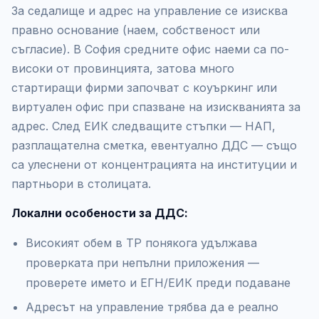
За седалище и адрес на управление се изисква
правно основание (наем, собственост или
съгласие). В София средните офис наеми са по-
високи от провинцията, затова много
стартиращи фирми започват с коуъркинг или
виртуален офис при спазване на изискванията за
адрес. След ЕИК следващите стъпки — НАП,
разплащателна сметка, евентуално ДДС — също
са улеснени от концентрацията на институции и
партньори в столицата.
Локални особености за ДДС:
Високият обем в ТР понякога удължава
проверката при непълни приложения —
проверете името и ЕГН/ЕИК преди подаване
Адресът на управление трябва да е реално