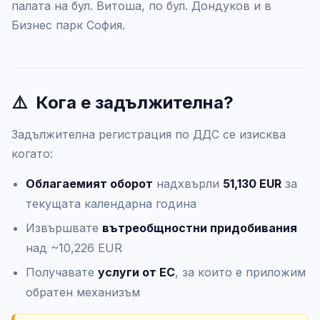
палата на бул. Витоша, по бул. Дондуков и в
Бизнес парк София.
⚠️
Кога е задължителна?
Задължителна регистрация по ДДС се изисква
когато:
Облагаемият оборот
надхвърли
51,130 EUR
за
текущата календарна година
Извършвате
вътреобщностни придобивания
над ~10,226 EUR
Получавате
услуги от ЕС
, за които е приложим
обратен механизъм