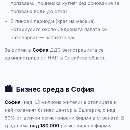
ползваем; „пощенска кутия“ без основание за
ползване води до отказ
В пикови периоди (края на месеца)
нотариусите около Съдебната палата се
натоварват — запазете час
За фирми в
София
ДДС регистрацията се
администрира от НАП в Софийска област.
🏙️
Бизнес среда в София
София
(над 1.3 милиона жители) е столицата и
най-големият бизнес център в България, с над
60% от всички регистрирани фирми в страната. В
града има
над 180 000
регистрирани фирми,