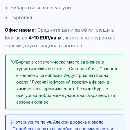
Рибарство и аквакултури
Търговия
Офис наеми:
Средните цени за офис площи в
Бургас са
4–10 EUR/кв.м.
, което е конкурентно
спрямо други градове в региона.
💡
Бургас е стратегическо място за бизнес в
туристическия сектор — Слънчев бряг, Созопол
и Несебър са наблизо. Индустриалната зона
около "Лукойл Нефтохим" привлича фирми в
химическата промишленост. Летище Бургас
осигурява добра международна свързаност за
сезонен бизнес.
ℹ️
Нотариусите по ул. Александровска и около
Съдебната палата са удобни за спесимен преди