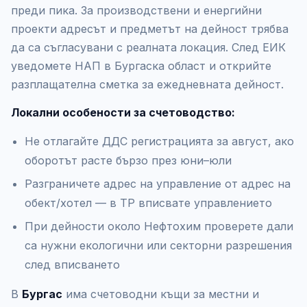
преди пика. За производствени и енергийни
проекти адресът и предметът на дейност трябва
да са съгласувани с реалната локация. След ЕИК
уведомете НАП в Бургаска област и открийте
разплащателна сметка за ежедневната дейност.
Локални особености за счетоводство:
Не отлагайте ДДС регистрацията за август, ако
оборотът расте бързо през юни–юли
Разграничете адрес на управление от адрес на
обект/хотел — в ТР вписвате управлението
При дейности около Нефтохим проверете дали
са нужни екологични или секторни разрешения
след вписването
В
Бургас
има счетоводни къщи за местни и