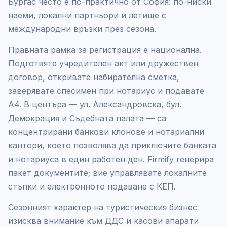
Бургас често е по-практично от София: по-ниски
наеми, локални партньори и летище с
международни връзки през сезона.
Правната рамка за регистрация е национална.
Подготвяте учредителен акт или дружествен
договор, откривате набирателна сметка,
заверявате спесимен при нотариус и подавате
А4. В центъра — ул. Александровска, бул.
Демокрация и Съдебната палата — са
концентрирани банкови клонове и нотариални
кантори, което позволява да приключите банката
и нотариуса в един работен ден. Firmify генерира
пакет документите; вие управлявате локалните
стъпки и електронното подаване с КЕП.
Сезонният характер на туристическия бизнес
изисква внимание към ДДС и касови апарати