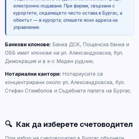
електронно подаване. При фирми, свързани с
курортите, седалището често остава в Бургас, а
обектът — в курорта; опишете ясно адреса на
управление.
Банкови клонове:
Банка ДСК, Пощенска банка и
ОББ имат клонове на ул. Александровска, бул.
Демокрация и в к-с Меден рудник.
Нотариални кантори:
Нотариусите са
концентрирани около ул. Александровска, бул.
Стефан Стамболов и Съдебната палата на Бургас.
🔍
Как да изберете счетоводител
При избор на счетоводител в Бургас обърнете