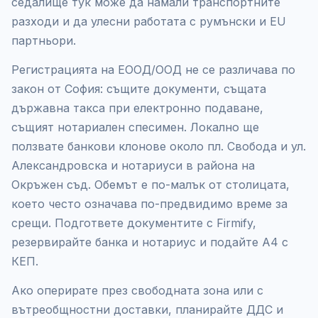
седалище тук може да намали транспортните
разходи и да улесни работата с румънски и EU
партньори.
Регистрацията на ЕООД/ООД не се различава по
закон от София: същите документи, същата
държавна такса при електронно подаване,
същият нотариален спесимен. Локално ще
ползвате банкови клонове около пл. Свобода и ул.
Александровска и нотариуси в района на
Окръжен съд. Обемът е по-малък от столицата,
което често означава по-предвидимо време за
срещи. Подгответе документите с Firmify,
резервирайте банка и нотариус и подайте А4 с
КЕП.
Ако оперирате през свободната зона или с
вътреобщностни доставки, планирайте ДДС и