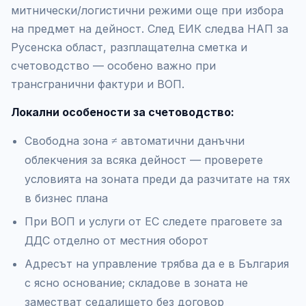
митнически/логистични режими още при избора
на предмет на дейност. След ЕИК следва НАП за
Русенска област, разплащателна сметка и
счетоводство — особено важно при
трансгранични фактури и ВОП.
Локални особености за счетоводство:
Свободна зона ≠ автоматични данъчни
облекчения за всяка дейност — проверете
условията на зоната преди да разчитате на тях
в бизнес плана
При ВОП и услуги от ЕС следете праговете за
ДДС отделно от местния оборот
Адресът на управление трябва да е в България
с ясно основание; складове в зоната не
заместват седалището без договор