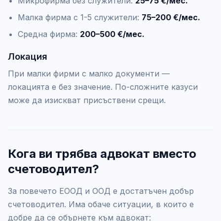
Микрофирма без служители:
25–75 €/мес.
Малка фирма с 1-5 служители:
75–200 €/мес.
Средна фирма:
200–500 €/мес.
Локация
При малки фирми с малко документи —
локацията е без значение. По-сложните казуси
може да изискват присъствени срещи.
Кога ви трябва адвокат вместо
счетоводител?
За повечето ЕООД и ООД е достатъчен добър
счетоводител. Има обаче ситуации, в които е
добре да се обърнете към адвокат: