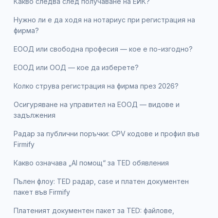
Какво следва след получаване на ЕИК?
Нужно ли е да ходя на нотариус при регистрация на
фирма?
ЕООД или свободна професия — кое е по-изгодно?
ЕООД или ООД — кое да изберете?
Колко струва регистрация на фирма през 2026?
Осигуряване на управител на ЕООД — видове и
задължения
Радар за публични поръчки: CPV кодове и профил във
Firmify
Какво означава „AI помощ“ за TED обявления
Пълен флоу: TED радар, case и платен документен
пакет във Firmify
Платеният документен пакет за TED: файлове,