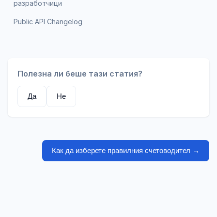
разработчици
Public API Changelog
Полезна ли беше тази статия?
Да
Не
Как да изберете правилния счетоводител
→