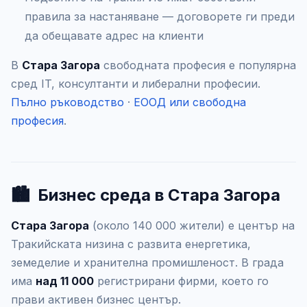
правила за настаняване — договорете ги преди
да обещавате адрес на клиенти
В
Стара Загора
свободната професия е популярна
сред IT, консултанти и либерални професии.
Пълно ръководство
·
ЕООД или свободна
професия
.
🏙️
Бизнес среда в Стара Загора
Стара Загора
(около 140 000 жители) е център на
Тракийската низина с развита енергетика,
земеделие и хранителна промишленост. В града
има
над 11 000
регистрирани фирми, което го
прави активен бизнес център.