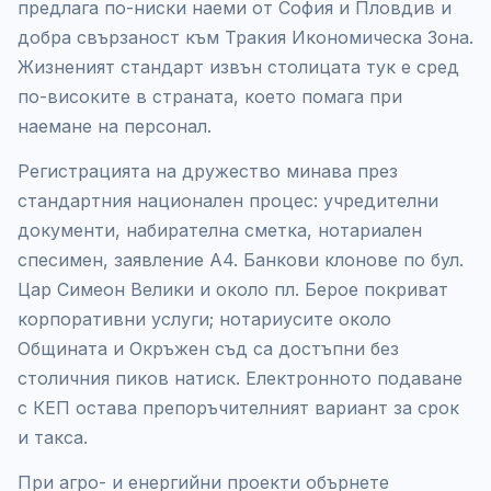
предлага по-ниски наеми от София и Пловдив и
добра свързаност към Тракия Икономическа Зона.
Жизненият стандарт извън столицата тук е сред
по-високите в страната, което помага при
наемане на персонал.
Регистрацията на дружество минава през
стандартния национален процес: учредителни
документи, набирателна сметка, нотариален
спесимен, заявление А4. Банкови клонове по бул.
Цар Симеон Велики и около пл. Берое покриват
корпоративни услуги; нотариусите около
Общината и Окръжен съд са достъпни без
столичния пиков натиск. Електронното подаване
с КЕП остава препоръчителният вариант за срок
и такса.
При агро- и енергийни проекти обърнете