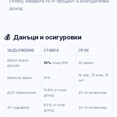
Firmify; изберете НПР процент и осигурителен
доход
💰
Данъци и осигуровки
ЗАДЪЛЖЕНИЕ
СТАВКА
СРОК
Данък върху
10%
след НПР
30 април
дохода
15 апр., 15 юли, 15
Авансов данък
10%
окт.
14.8% от осиг.
ДОО (пенсионен)
25-то на месеца
доход
8.0% от осиг.
ЗО (здравен)
25-то на месеца
доход