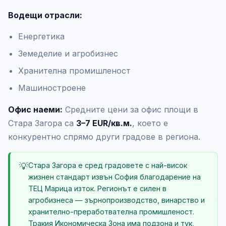
Водещи отрасли:
Енергетика
Земеделие и агробизнес
Хранителна промишленост
Машиностроене
Офис наеми:
Средните цени за офис площи в
Стара Загора са
3–7 EUR/кв.м.
, което е
конкурентно спрямо други градове в региона.
💡
Стара Загора е сред градовете с най-висок
жизнен стандарт извън София благодарение на
ТЕЦ Марица изток. Регионът е силен в
агробизнеса — зърнопроизводство, винарство и
хранително-преработвателна промишленост.
Тракия Икономическа Зона има подзона и тук,