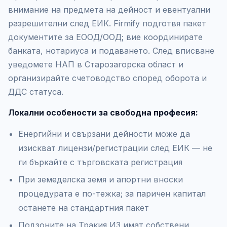
внимание на предмета на дейност и евентуални
разрешителни след ЕИК. Firmify подготвя пакет
документите за ЕООД/ООД; вие координирате
банката, нотариуса и подаването. След вписване
уведомете НАП в Старозагорска област и
организирайте счетоводство според оборота и
ДДС статуса.
Локални особености за свободна професия:
Енергийни и свързани дейности може да
изискват лицензи/регистрации след ЕИК — не
ги бъркайте с търговската регистрация
При земеделска земя и апортни вноски
процедурата е по-тежка; за паричен капитал
останете на стандартния пакет
Подзоните на Тракия ИЗ имат собствени