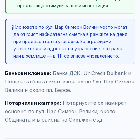
предлагаща стимули за нови инвестиции.
ℹ️
Клоновете по бул. Цар Симеон Велики често могат
да открият набирателна сметка в рамките на деня
при предварителна уговорка. За агрофирми
уточнете дали адресът на управление е в града
или в землище — в ТР се вписва управлението.
Банкови клонове:
Банка ДСК, UniCredit Bulbank и
Пощенска банка имат клонове по бул. Цар Симеон
Велики и около пл. Берое.
Нотариални кантори:
Нотариусите се намират
основно по бул. Цар Симеон Велики, около
Общината и в района на Окръжен съд.