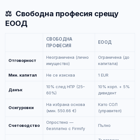
⚖️
Свободна професия срещу
ЕООД
СВОБОДНА
ЕООД
ПРОФЕСИЯ
Неограничена (лично
Ограничена (до
Отговорност
имущество)
капитала)
Мин. капитал
Не се изисква
1 EUR
10% след НПР (25–
10% корп. + 5%
Данък
60%)
дивидент
На избрана основа
Като СОЛ
Осигуровки
(мин. 550.66 €)
(управител)
Опростено —
Счетоводство
Пълно
безплатно с Firmify