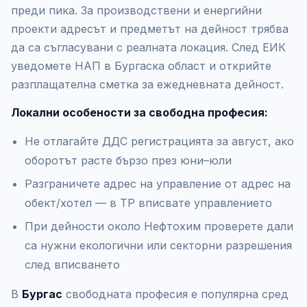
преди пика. За производствени и енергийни
проекти адресът и предметът на дейност трябва
да са съгласувани с реалната локация. След ЕИК
уведомете НАП в Бургаска област и открийте
разплащателна сметка за ежедневната дейност.
Локални особености за свободна професия:
Не отлагайте ДДС регистрацията за август, ако
оборотът расте бързо през юни–юли
Разграничете адрес на управление от адрес на
обект/хотел — в ТР вписвате управлението
При дейности около Нефтохим проверете дали
са нужни екологични или секторни разрешения
след вписването
В
Бургас
свободната професия е популярна сред