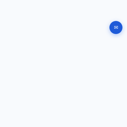
✉
Автоматизирана регистрация на фирма в България.
Документи, подписване и инструкции за подаване
онлайн.
РЪКОВОДСТВА
Регистрация на фирма