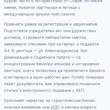
Бургас често е по-практично от София: по-ниски
наеми, локални партньори и летище с
международни връзки през сезона.
Правната рамка за регистрация е национална.
Подготвяте учредителен акт или дружествен
договор, откривате набирателна сметка,
заверявате спесимен при нотариус и подавате
А4. В центъра — ул. Александровска, бул.
Демокрация и Съдебната палата — са
концентрирани банкови клонове и нотариални
кантори, което позволява да приключите банката
и нотариуса в един работен ден. Firmify генерира
пакет документите; вие управлявате локалните
стъпки и електронното подаване с КЕП.
Сезонният характер на туристическия бизнес
изисква внимание към ДДС и касови апарати