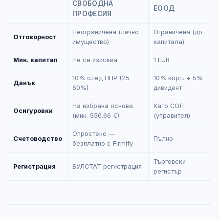
СВОБОДНА
ЕООД
ПРОФЕСИЯ
Неограничена (лично
Ограничена (до
Отговорност
имущество)
капитала)
Мин. капитал
Не се изисква
1 EUR
10% след НПР (25–
10% корп. + 5%
Данък
60%)
дивидент
На избрана основа
Като СОЛ
Осигуровки
(мин. 550.66 €)
(управител)
Опростено —
Счетоводство
Пълно
безплатно с Firmify
Търговски
Регистрация
БУЛСТАТ регистрация
регистър