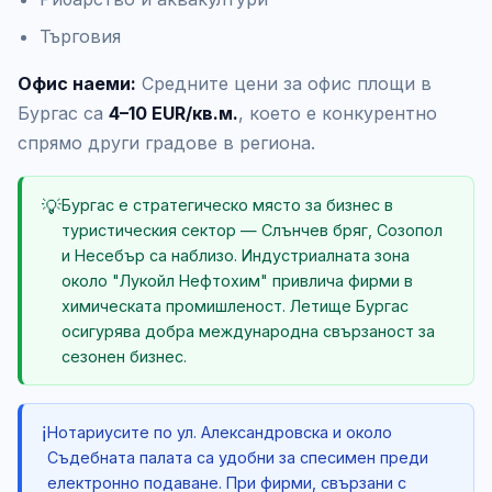
Търговия
Офис наеми:
Средните цени за офис площи в
Бургас са
4–10 EUR/кв.м.
, което е конкурентно
спрямо други градове в региона.
💡
Бургас е стратегическо място за бизнес в
туристическия сектор — Слънчев бряг, Созопол
и Несебър са наблизо. Индустриалната зона
около "Лукойл Нефтохим" привлича фирми в
химическата промишленост. Летище Бургас
осигурява добра международна свързаност за
сезонен бизнес.
ℹ️
Нотариусите по ул. Александровска и около
Съдебната палата са удобни за спесимен преди
електронно подаване. При фирми, свързани с