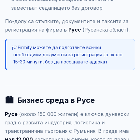
заместват седалището без договор
По-долу са стъпките, документите и таксите за
регистрация на фирма в
Русе
(Русенска област).
ℹ️
С Firmify можете да подготвите всички
необходими документи за регистрация за около
15–30 минути, без да посещавате адвокат.
🏙️
Бизнес среда в Русе
Русе
(около 150 000 жители) е ключов дунавски
град с развита индустрия, логистика и
трансгранична търговия с Румъния. В града има
над 12 000
регистрирани фирми, което го прави