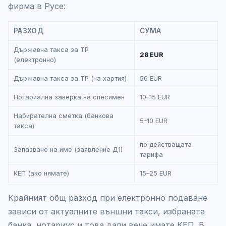
фирма в Русе:
РАЗХОД
СУМА
Държавна такса за ТР
28 EUR
(електронно)
Държавна такса за ТР (на хартия)
56 EUR
Нотариална заверка на спесимен
10–15 EUR
Набирателна сметка (банкова
5–10 EUR
такса)
по действащата
Запазване на име (заявление Д1)
тарифа
КЕП (ако нямате)
15–25 EUR
Крайният общ разход при електронно подаване
зависи от актуалните външни такси, избраната
банка, нотариус и това дали вече имате КЕП. В