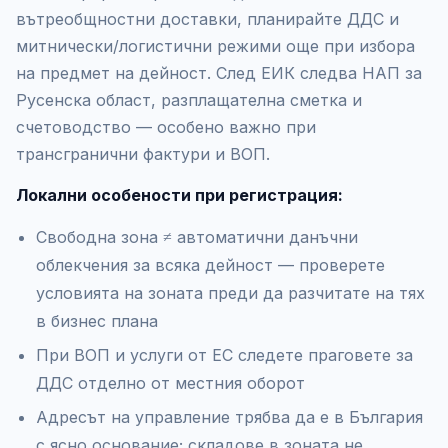
вътреобщностни доставки, планирайте ДДС и
митнически/логистични режими още при избора
на предмет на дейност. След ЕИК следва НАП за
Русенска област, разплащателна сметка и
счетоводство — особено важно при
трансгранични фактури и ВОП.
Локални особености при регистрация:
Свободна зона ≠ автоматични данъчни
облекчения за всяка дейност — проверете
условията на зоната преди да разчитате на тях
в бизнес плана
При ВОП и услуги от ЕС следете праговете за
ДДС отделно от местния оборот
Адресът на управление трябва да е в България
с ясно основание; складове в зоната не