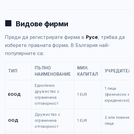
🏢
Видове фирми
Преди да регистрирате фирма в
Русе
, трябва да
изберете правната форма. В България най-
популярните са:
ПЪЛНО
МИН.
ТИП
УЧРЕДИТЕЛ
НАИМЕНОВАНИЕ
КАПИТАЛ
Еднолично
1 лице
дружество с
ЕООД
1 EUR
(физическо ил
ограничена
юридическо)
отговорност
Дружество с
2 или повече
ООД
ограничена
1 EUR
лица
отговорност