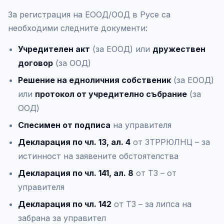
За регистрация на ЕООД/ООД в Русе са
необходими следните документи:
Учредителен акт
(за ЕООД) или
дружествен
договор
(за ООД)
Решение на едноличния собственик
(за ЕООД)
или
протокол от учредително събрание
(за
ООД)
Спесимен от подписа
на управителя
Декларация по чл. 13, ал. 4
от ЗТРРЮЛНЦ – за
истинност на заявените обстоятелства
Декларация по чл. 141, ал. 8
от ТЗ – от
управителя
Декларация по чл. 142
от ТЗ – за липса на
забрана за управител