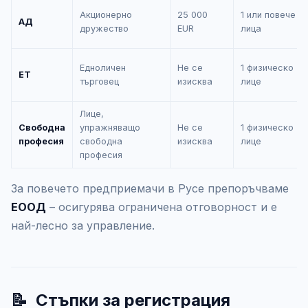
Акционерно
25 000
1 или повече
АД
дружество
EUR
лица
Едноличен
Не се
1 физическо
ЕТ
търговец
изисква
лице
Лице,
Свободна
упражняващо
Не се
1 физическо
професия
свободна
изисква
лице
професия
За повечето предприемачи в Русе препоръчваме
ЕООД
– осигурява ограничена отговорност и е
най-лесно за управление.
📝
Стъпки за регистрация