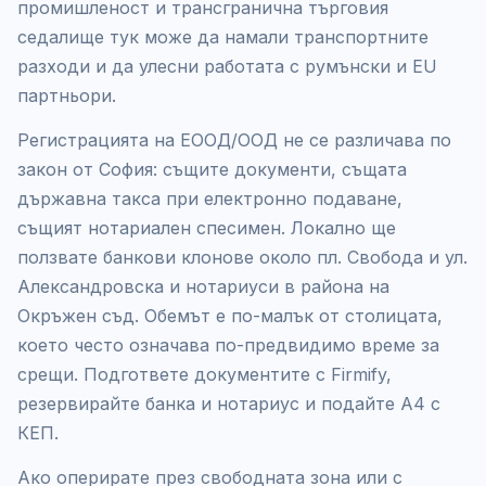
промишленост и трансгранична търговия
седалище тук може да намали транспортните
разходи и да улесни работата с румънски и EU
партньори.
Регистрацията на ЕООД/ООД не се различава по
закон от София: същите документи, същата
държавна такса при електронно подаване,
същият нотариален спесимен. Локално ще
ползвате банкови клонове около пл. Свобода и ул.
Александровска и нотариуси в района на
Окръжен съд. Обемът е по-малък от столицата,
което често означава по-предвидимо време за
срещи. Подгответе документите с Firmify,
резервирайте банка и нотариус и подайте А4 с
КЕП.
Ако оперирате през свободната зона или с