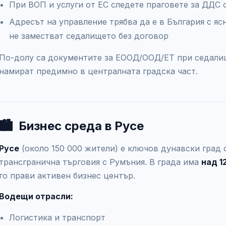
При ВОП и услуги от ЕС следете праговете за ДДС 
Адресът на управление трябва да е в България с яс
не заместват седалището без договор
По-долу са документите за ЕООД/ООД/ЕТ при седал
намират предимно в централната градска част.
🏙️
Бизнес среда в Русе
Русе
(около 150 000 жители) е ключов дунавски град 
трансгранична търговия с Румъния. В града има
над 1
го прави активен бизнес център.
Водещи отрасли:
Логистика и транспорт