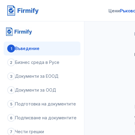
Цени
Ръков
Въведение
1
Бизнес среда в Русе
2
Документи за ЕООД
3
Документи за ООД
4
Подготовка на документите
5
Подписване на документите
6
Чести грешки
7