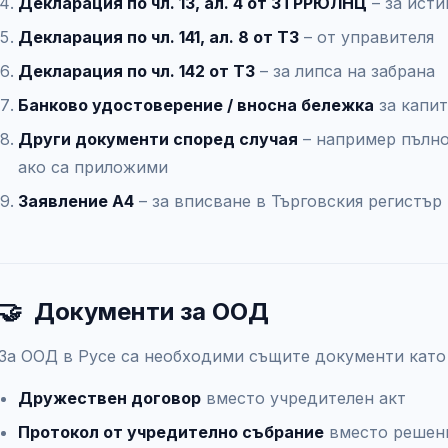
Декларация по чл. 13, ал. 4 от ЗТРРЮЛНЦ
– за исти
Декларация по чл. 141, ал. 8 от ТЗ
– от управителя
Декларация по чл. 142 от ТЗ
– за липса на забрана
Банково удостоверение / вносна бележка
за капит
Други документи според случая
– например пълно
ако са приложими
Заявление А4
– за вписване в Търговския регистър
🤝
Документи за ООД
За ООД в Русе са необходими същите документи като 
Дружествен договор
вместо учредителен акт
Протокол от учредително събрание
вместо решени