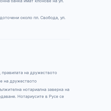
нна банка имат клонове на ул.
оточени около пл. Свобода, ул.
 правилата на дружеството
не на дружеството
дължителна нотариална заверка на
одаване. Нотариусите в Русе се