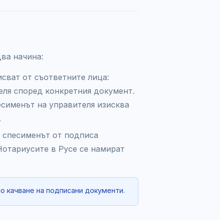
ва начина:
сват от съответните лица:
еля според конкретния документ.
сименът на управителя изисква
.
а спесименът от подписа
Нотариусите в Русе се намират
но качване на подписани документи.