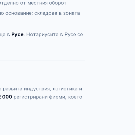
отделно от местния оборот
но основание; складове в зоната
ище в
Русе
. Нотариусите в Русе се
с развита индустрия, логистика и
2 000
регистрирани фирми, което