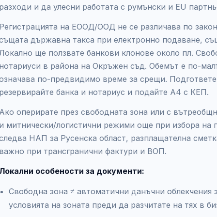
разходи и да улесни работата с румънски и EU партнь
Регистрацията на ЕООД/ООД не се различава по закон
същата държавна такса при електронно подаване, съ
Локално ще ползвате банкови клонове около пл. Своб
нотариуси в района на Окръжен съд. Обемът е по-малъ
означава по-предвидимо време за срещи. Подгответе 
резервирайте банка и нотариус и подайте А4 с КЕП.
Ако оперирате през свободната зона или с вътреобщ
и митнически/логистични режими още при избора на 
следва НАП за Русенска област, разплащателна смет
важно при трансгранични фактури и ВОП.
Локални особености за документи:
Свободна зона ≠ автоматични данъчни облекчения 
условията на зоната преди да разчитате на тях в би