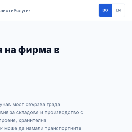
алисти
Услуги
BG
EN
▾
 на фирма в
Дунав мост свързва града
вия за складове и производство с
троене, хранителна
ук може да намали транспортните