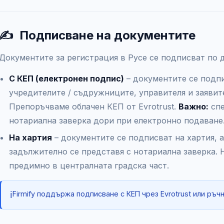
✍️
Подписване на документите
Документите за регистрация в Русе се подписват по д
С КЕП (електронен подпис)
– документите се подпи
учредителите / съдружниците, управителя и заявит
Препоръчваме облачен КЕП от Evrotrust.
Важно:
спе
нотариална заверка дори при електронно подаване
На хартия
– документите се подписват на хартия, 
задължително се представя с нотариална заверка. 
предимно в централната градска част.
ℹ️
Firmify поддържа подписване с КЕП чрез Evrotrust или ръч