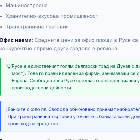
Машиностроене
Хранително-вкусова промишленост
Трансгранична търговия
Офис наеми:
Средните цени за офис площи в Русе са
конкурентно спрямо други градове в региона.
💡
Русе е единственият голям български град на Дунав с 
мост). Това го прави идеален за фирми, занимаващи се с
Европа. Свободна зона Русе предлага преференциални у
производствени дейности.
ℹ️
Банките около пл. Свобода обикновено приемат набирате
При трансгранична търговия уточнете с банката какви док
произход на средства.