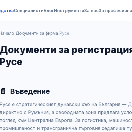
одства
Специалисти
Блог
Инструменти
За нас
За професион
Начало
/
Документи за фирма
/
Русе
Документи за регистрация
Русе
📄
Въведение
Русе е стратегическият дунавски хъб на България — 
директно с Румъния, а свободната зона предлага усло
поглед към Централна Европа. За логистика, машинос
промишленост и трансгранична търговия седалище т