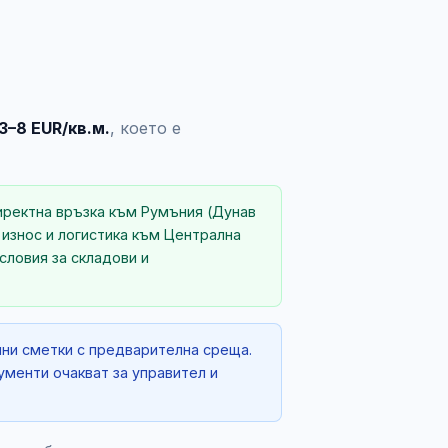
3–8 EUR/кв.м.
, което е
директна връзка към Румъния (Дунав
 износ и логистика към Централна
словия за складови и
лни сметки с предварителна среща.
ументи очакват за управител и