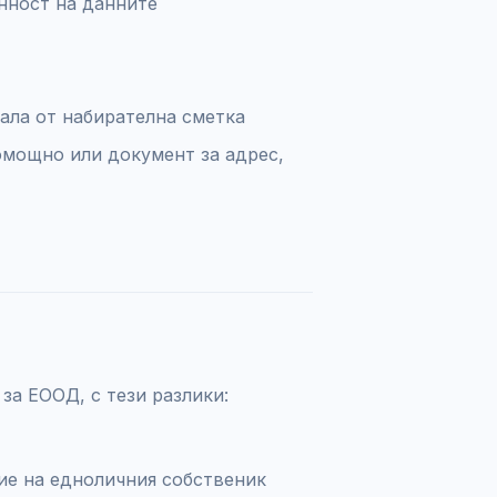
нност на данните
ала от набирателна сметка
мощно или документ за адрес,
за ЕООД, с тези разлики:
е на едноличния собственик