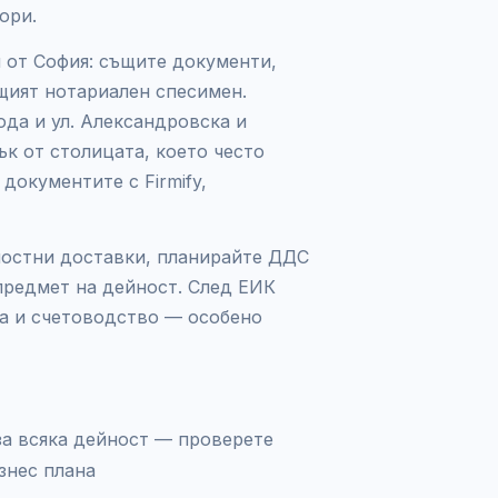
ори.
 от София: същите документи,
щият нотариален спесимен.
ода и ул. Александровска и
к от столицата, което често
документите с Firmify,
ностни доставки, планирайте ДДС
предмет на дейност. След ЕИК
ка и счетоводство — особено
за всяка дейност — проверете
знес плана