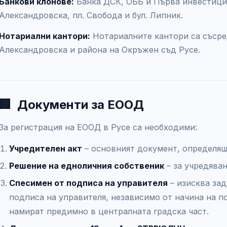
Банкови клонове:
Банка ДСК, ОББ и Първа инвестицио
Александровска, пл. Свобода и бул. Липник.
Нотариални кантори:
Нотариалните кантори са съсред
Александровска и района на Окръжен съд Русе.
🏢
Документи за ЕООД
За регистрация на ЕООД в Русе са необходими:
Учредителен акт
– основният документ, определящ
Решение на едноличния собственик
– за учредява
Спесимен от подписа на управителя
– изисква за
подписа на управителя, независимо от начина на п
намират предимно в централната градска част.