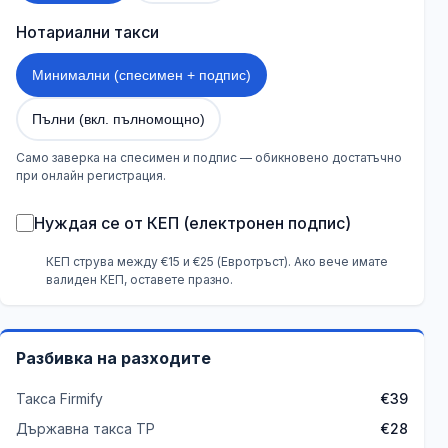
Нотариални такси
Минимални (спесимен + подпис)
Пълни (вкл. пълномощно)
Само заверка на спесимен и подпис — обикновено достатъчно
при онлайн регистрация.
Нуждая се от КЕП (електронен подпис)
КЕП струва между €15 и €25 (Евротръст). Ако вече имате
валиден КЕП, оставете празно.
Разбивка на разходите
Такса Firmify
€39
Държавна такса ТР
€28