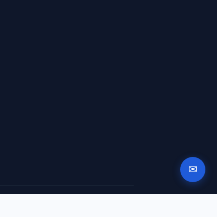
✉
, ап. 10