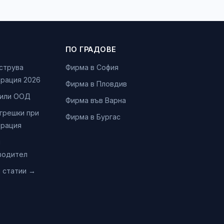
ПО ГРАДОВЕ
 струва
Фирма в София
трация 2026
Фирма в Пловдив
или ООД
Фирма във Варна
 грешки при
Фирма в Бургас
трация
и
водител
и статии →