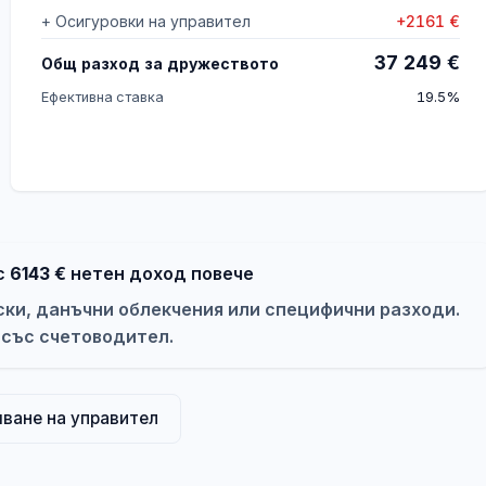
+
Осигуровки на управител
+
2161
€
37 249
€
Общ разход за дружеството
Ефективна ставка
19.5%
с
6143
€
нетен доход повече
ски, данъчни облекчения или специфични разходи.
 със счетоводител.
яване на управител