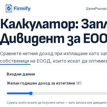
Цени
Ръков
Калкулатор: Зап
Дивидент за ЕО
Сравнете нетния доход при изплащане като зап
собственици на ЕООД, които искат да оптими
Входни данни
Желан годишен доход за изтегляне
(€)
Сумата, която искате да получите нетно — като заплата или дивидент