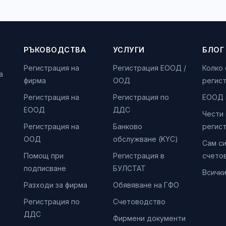
РЪКОВОДСТВА
УСЛУГИ
БЛОГ
Регистрация на
Регистрация ЕООД /
Колко
а
фирма
ООД
регис
Регистрация на
Регистрация по
ЕООД 
ЕООД
ДДС
Чести
Регистрация на
Банково
регис
ООД
обслужване (KYC)
Сам с
Помощ при
Регистрация в
счето
подписване
БУЛСТАТ
Всичк
Разходи за фирма
Обявяване на ГФО
Регистрация по
Счетоводство
ДДС
Фирмени документи