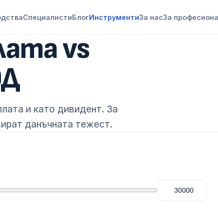
одства
Специалисти
Блог
Инструменти
За нас
За професион
лата vs
ОД
лата и като дивидент. За
зират данъчната тежест.
.