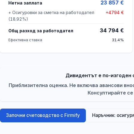
23 857
€
Нетна заплата
+
Осигуровки за сметка на работодател
+
4794
€
(
18.92
%)
34 794
€
Общ разход за работодател
Ефективна ставка
31.4%
Дивидентът е по-изгоден 
Приблизителна оценка. Не включва авансови вно
Консултирайте се
Започни счетоводство с Firmify
Наръчник: осигур