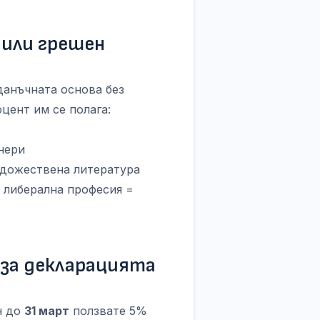
 или грешен
данъчната основа без
цент им се полага:
нери
удожествена литература
 либерална професия =
 за декларацията
н до
31 март
ползвате 5%