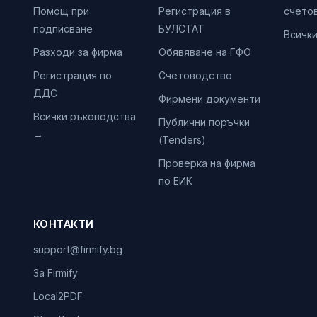
Помощ при
Регистрация в
счето
подписване
БУЛСТАТ
Всичк
Разходи за фирма
Обявяване на ГФО
Регистрация по
Счетоводство
ДДС
Фирмени документи
Всички ръководства
Публични поръчки
→
(Tenders)
Проверка на фирма
по ЕИК
КОНТАКТИ
support@firmify.bg
За Firmify
Local2PDF