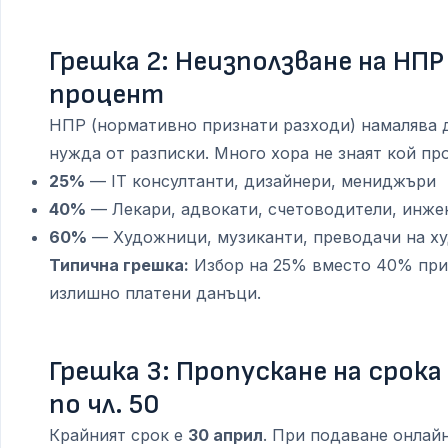
Грешка 2: Неизползване на НПР
процент
НПР (нормативно признати разходи) намалява 
нужда от разписки. Много хора не знаят кой про
25%
— IT консултанти, дизайнери, мениджъри
40%
— Лекари, адвокати, счетоводители, инже
60%
— Художници, музиканти, преводачи на х
Типична грешка:
Избор на 25% вместо 40% при
излишно платени данъци.
Грешка 3: Пропускане на срока
по чл. 50
Крайният срок е
30 април
. При подаване онлай