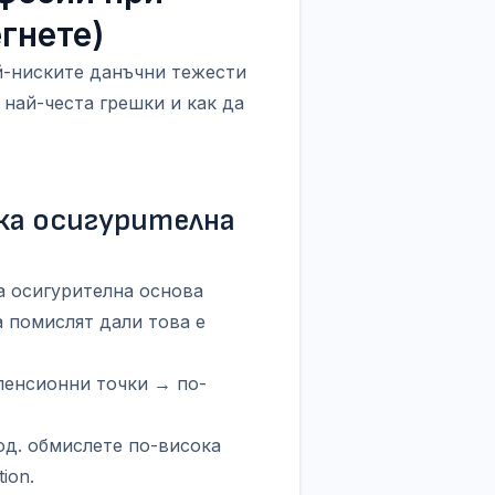
егнете)
й-ниските данъчни тежести
 най-честа грешки и как да
ска осигурителна
 осигурителна основа
а помислят дали това е
пенсионни точки → по-
од. обмислете по-висока
tion.