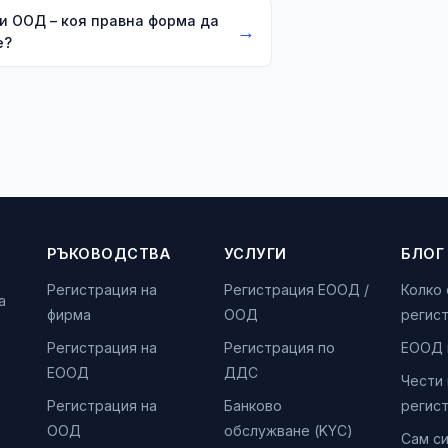
и ООД – коя правна форма да
→
е?
РЪКОВОДСТВА
УСЛУГИ
БЛОГ
Регистрация на
Регистрация ЕООД /
Колко
а
фирма
ООД
регис
Регистрация на
Регистрация по
ЕООД 
ЕООД
ДДС
Чести
Регистрация на
Банково
регис
ООД
обслужване (KYC)
Сам с