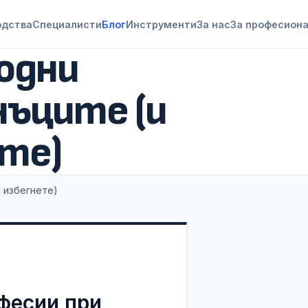
одства
Специалисти
Блог
Инструменти
За нас
За професион
бодни
нъците (и
ете)
и избегнете)
фесии при