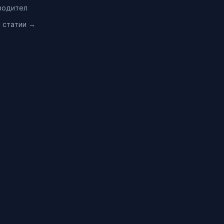
водител
и статии →