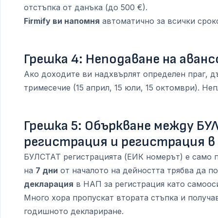
отстъпка от данъка (до 500 €).
Firmify ви напомня
автоматично за всички сроко
Грешка 4: Неподаване на аванс
Ако доходите ви надхвърлят определен праг, 
тримесечие (15 април, 15 юли, 15 октомври). Не
Грешка 5: Объркване между БУ
регистрация и регистрация в
БУЛСТАТ регистрацията (ЕИК номерът) е само п
на
7 дни
от началото на дейността трябва да п
декларация
в НАП за регистрация като самоос
Много хора пропускат втората стъпка и получа
годишното деклариране.