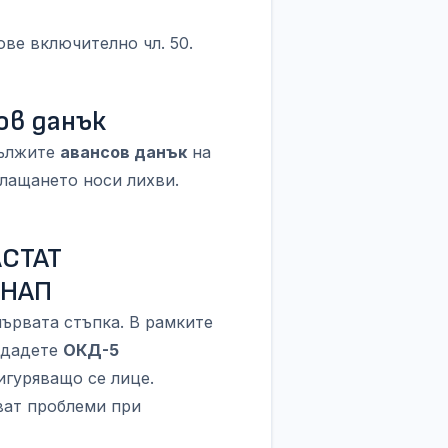
ве включително чл. 50.
ов данък
дължите
авансов данък
на
плащането носи лихви.
ЛСТАТ
 НАП
ървата стъпка. В рамките
одадете
ОКД-5
игуряващо се лице.
ват проблеми при