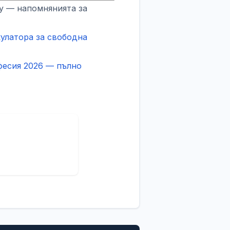
fy — напомнянията за
кулатора за свободна
фесия 2026 — пълно