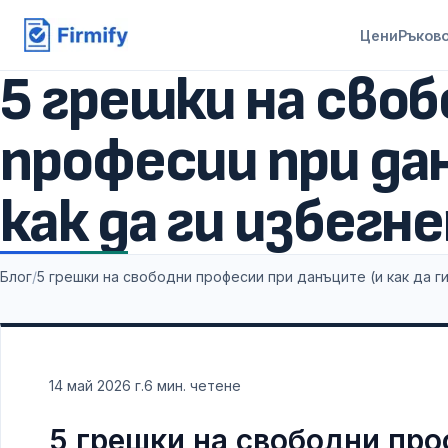
Цени
Ръков
5 грешки на сво
професии при да
как да ги избегн
Блог
/
5 грешки на свободни професии при данъците (и как да г
14 май 2026 г.
6
мин. четене
5 грешки на свободни про