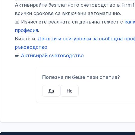
Активирайте безплатното счетоводство в Firmi
всички срокове са включени автоматично.
📊 Изчислете реалната си данъчна тежест с
кал
професия
.
Вижте и:
Данъци и осигуровки за свободна про
ръководство
➡️
Активирай счетоводство
Полезна ли беше тази статия?
Да
Не