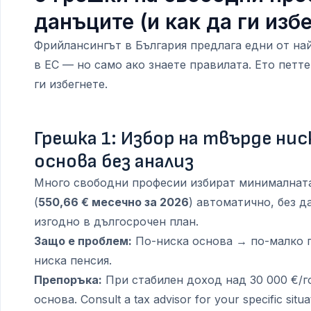
данъците (и как да ги изб
Фрийлансингът в България предлага едни от на
в ЕС — но само ако знаете правилата. Ето петте
ги избегнете.
Грешка 1: Избор на твърде ни
основа без анализ
Много свободни професии избират минималната
(
550,66 € месечно за 2026
) автоматично, без д
изгодно в дългосрочен план.
Защо е проблем:
По-ниска основа → по-малко 
ниска пенсия.
Препоръка:
При стабилен доход над 30 000 €/г
основа. Consult a tax advisor for your specific situa