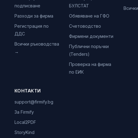
подписване
БУЛСТАТ
Всичк
Разходи за фирма
Обявяване на ГФО
Регистрация по
Счетоводство
ДДС
Фирмени документи
Всички ръководства
Публични поръчки
→
(Tenders)
Проверка на фирма
по ЕИК
КОНТАКТИ
support@firmify.bg
За Firmify
Local2PDF
StoryKind