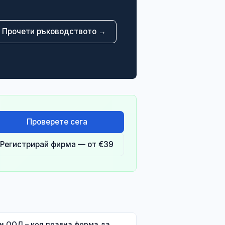
Прочети ръководството →
Проверете сега
Регистрирай фирма — от €39
и ООД – коя правна форма да