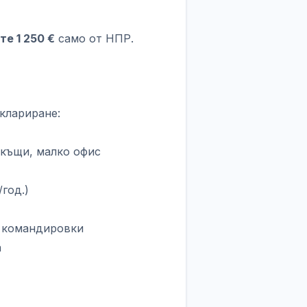
е 1 250 €
само от НПР.
клариране:
вкъщи, малко офис
год.)
о командировки
а