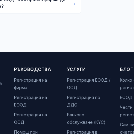
→
е?
РЪКОВОДСТВА
УСЛУГИ
БЛОГ
Регистрация на
Регистрация ЕООД /
Колко
а
фирма
ООД
регис
Регистрация на
Регистрация по
ЕООД 
ЕООД
ДДС
Чести
Регистрация на
Банково
регис
ООД
обслужване (KYC)
Сам с
Помощ при
Регистрация в
счето