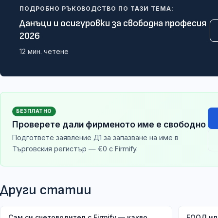
ПОДРОБНО РЪКОВОДСТВО ПО ТАЗИ ТЕМА:
Данъци и осигуровки за свободна професия
2026
12
мин. четене
БЕЗПЛАТНО
Проверете дали фирменото име е свободно
Подгответе заявление Д1 за запазване на име в
Търговския регистър — €0 с Firmify.
Други статии
Сам си счетоводител с Firmify — какво
ЕООД ил