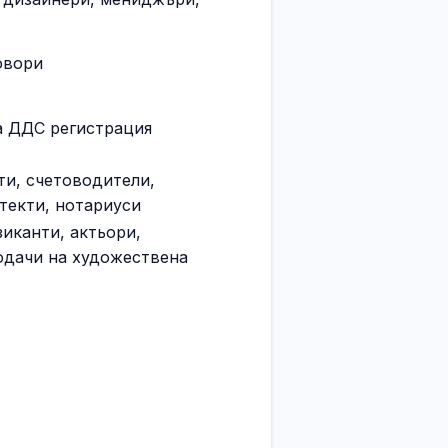
овори
а ДДС регистрация
ти, счетоводители,
текти, нотариуси
иканти, актьори,
одачи на художествена