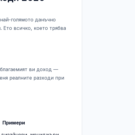
 най-голямото данъчно
 Ето всичко, което трябва
облагаемият ви доход —
меня реалните разходи при
Примери
, дизайнери, мениджъри,