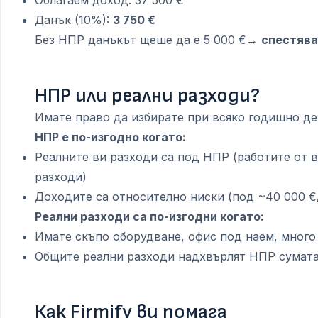
Облагаем доход: 37 500 €
Данък (10%):
3 750 €
Без НПР данъкът щеше да е 5 000 €→
спестяват
НПР или реални разходи?
Имате право да избирате при всяко годишно де
НПР е по-изгодно когато:
Реалните ви разходи са под НПР (работите от 
разходи)
Доходите са относително ниски (под ~40 000 €/
Реални разходи са по-изгодни когато:
Имате скъпо оборудване, офис под наем, мног
Общите реални разходи надхвърлят НПР сумат
Как Firmify ви помага