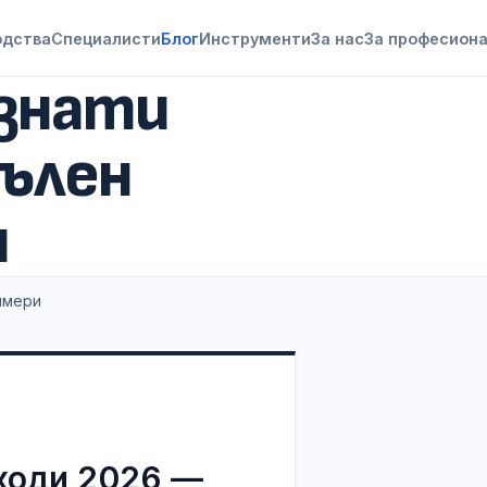
одства
Специалисти
Блог
Инструменти
За нас
За професион
знати
пълен
и
имери
ходи 2026 —