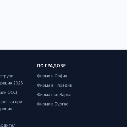
ПО ГРАДОВЕ
 струва
Фирма в София
трация 2026
Фирма в Пловдив
или ООД
Фирма във Варна
 грешки при
Фирма в Бургас
трация
и
водител