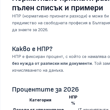
пълен списък и примери
НПР (нормативно признати разходи) е може би
предимство на свободната професия в България.
да знаете за 2026.
Какво е НПР?
НПР е фиксиран процент, с който се намалява 
без нужда от разписки или документи
. Той за
изчисляването на данъка.
Процентите за 2026
НПР
Категория
%
Доходи от упражняване
IT консултанти