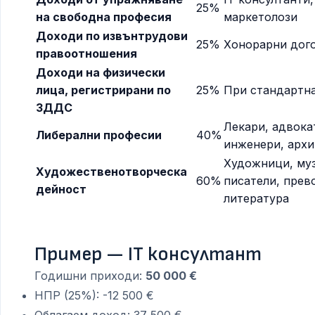
25%
на свободна професия
маркетолози
Доходи по извънтрудови
25%
Хонорарни дог
правоотношения
Доходи на физически
лица, регистрирани по
25%
При стандартн
ЗДДС
Лекари, адвока
Либерални професии
40%
инженери, архи
Художници, муз
Художественотворческа
60%
писатели, прев
дейност
литература
Пример — IT консултант
Годишни приходи:
50 000 €
НПР (25%): -12 500 €