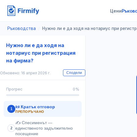
Цени
Ръков
Ръководства
/
Нужно ли е да ходя на нотариус при регист
Нужно ли е да ходя на
нотариус при регистрация
на фирма?
Обновено: 16 април 2026 г.
Сподели
Прогрес
0
%
📜
Кратък отговор
1
ПРЕПОРЪЧАНО
✍️
Спесименът —
единственото задължително
2
посещение