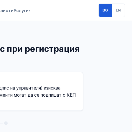
алисти
Услуги
BG
EN
▾
ус при регистрация
дпис на управителя) изисква
менти могат да се подпишат с КЕП