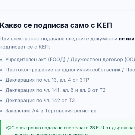
Какво се подписва само с КЕП
При електронно подаване следните документи
не из
подписват се с КЕП:
Учредителен акт (ЕООД) / Дружествен договор (ОО
Протокол-решение на едноличния собственик / Про
Декларация по чл. 13, ал. 4 от ЗТР
Декларация по чл. 141, ал. 8 и ал. 9 от ТЗ
Декларация по чл. 142 от ТЗ
Заявление А4 в Търговския регистър
💡
С електронно подаване спестявате 28 EUR от държавнат
заверка на всичко освен спесимена.