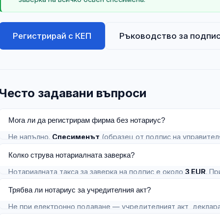
Регистрирай с КЕП
Ръководство за подпи
Често задавани въпроси
Мога ли да регистрирам фирма без нотариус?
Не напълно.
Спесименът
(образец от подпис на управител
заверка, дори при електронно подаване.
Колко струва нотариалната заверка?
Нотариалната такса за заверка на подпис е около
3 EUR
. П
разходът се умножава.
Трябва ли нотариус за учредителния акт?
Не при електронно подаване — учредителният акт, деклара
КЕП
. Нотариус е нужен само за спесимена.