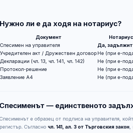
Нужно ли е да ходя на нотариус?
Документ
Нотариус
Спесимен на управителя
Да, задължит
Учредителен акт / Дружествен договор
Не (при е-под
Декларации (чл. 13, чл. 141, чл. 142)
Не (при е-под
Протокол-решение
Не (при е-под
Заявление А4
Не (при е-под
Спесименът — единственото задъл
Спесименът е образец от подписа на управителя, койт
регистър. Съгласно
чл. 141, ал. 3 от Търговския закон
,