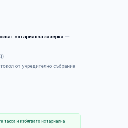
искват нотариална заверка
—
Д)
токол от учредително събрание
а такса и избягвате нотариална