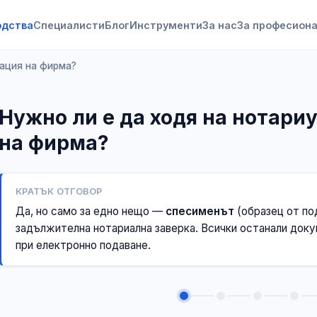
одства
Специалисти
Блог
Инструменти
За нас
За професион
рация на фирма?
Нужно ли е да ходя на нотари
на фирма?
КРАТЪК ОТГОВОР
Да, но само за едно нещо —
спесименът
(образец от по
задължителна нотариална заверка. Всички останали доку
при електронно подаване.