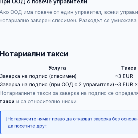
При ООД с повече управители
Ако ООД има повече от един управител, всеки управи
нотариално заверен спесимен. Разходът се умножава 
Нотариални такси
Услуга
Такса
Заверка на подпис (спесимен)
~3 EUR
Заверка на подпис (при ООД с 2 управители)
~3 EUR ×
Нотариалните такси за заверка на подпис се определ
такси
и са относително ниски.
ℹ️
Нотариусите нямат право да отказват заверка без основа
да посетите друг.