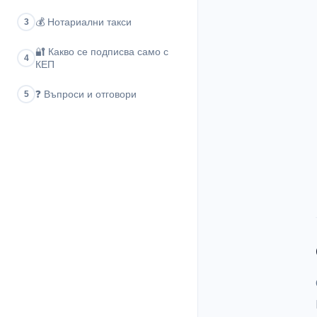
💰
Нотариални такси
3
🔐
Какво се подписва само с
4
КЕП
❓
Въпроси и отговори
5