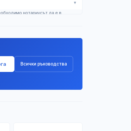
▼
необходимо нотариусът да е в
ега
Всички ръководства