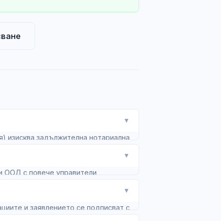
сване
▼
я) изисква задължителна нотариална
▼
ри ООД с повече управители
▼
циите и заявлението се подписват с