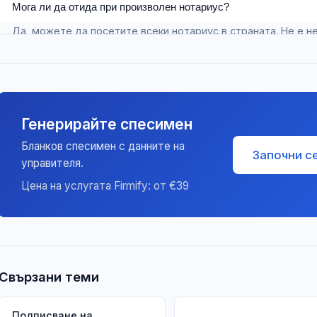
Мога ли да отида при произволен нотариус?
Да, можете да посетите всеки нотариус в страната. Не е 
района на седалището на фирмата.
Генерирайте спесимен
Бланков спесимен с данните на
Започни с
управителя.
Цена на услугата Firmify: от €39
Свързани теми
Подписване на