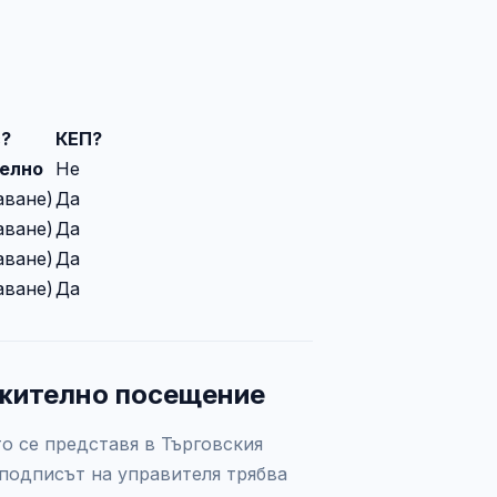
?
КЕП?
елно
Не
аване)
Да
аване)
Да
аване)
Да
аване)
Да
жително посещение
о се представя в Търговския
 подписът на управителя трябва