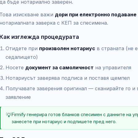
да бъде нотариално заверен.
Това изискване важи
дори при електронно подаване
нотариалната заверка с КЕП за спесимена.
Как изглежда процедурата
Отидете при
произволен нотариус
в страната (не е
седалището)
Носете
документ за самоличност
на управителя
Нотариусът заверява подписа и поставя щемпел
Получавате заверения оригинал — сканирайте го и 
заявление
💡
Firmify генерира готов бланков спесимен с данните на у
занесете при нотариус и подпишете пред него.