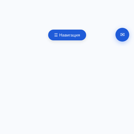
✉
☰ Навигация
Автоматизирана регистрация на фирма в България.
Документи, подписване и инструкции за подаване
онлайн.
РЪКОВОДСТВА
Регистрация на фирма