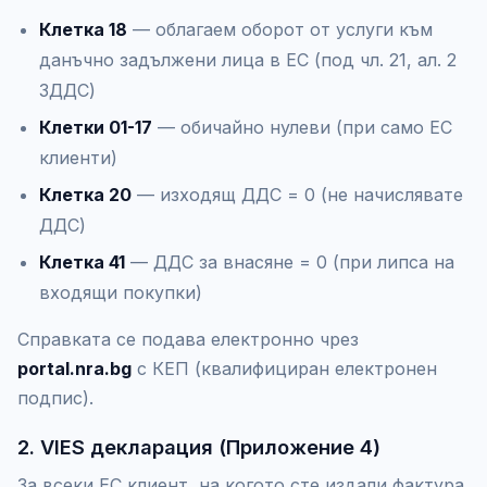
Клетка 18
— облагаем оборот от услуги към
данъчно задължени лица в ЕС (под чл. 21, ал. 2
ЗДДС)
Клетки 01-17
— обичайно нулеви (при само ЕС
клиенти)
Клетка 20
— изходящ ДДС = 0 (не начислявате
ДДС)
Клетка 41
— ДДС за внасяне = 0 (при липса на
входящи покупки)
Справката се подава електронно чрез
portal.nra.bg
с КЕП (квалифициран електронен
подпис).
2. VIES декларация (Приложение 4)
За всеки ЕС клиент, на когото сте издали фактура,