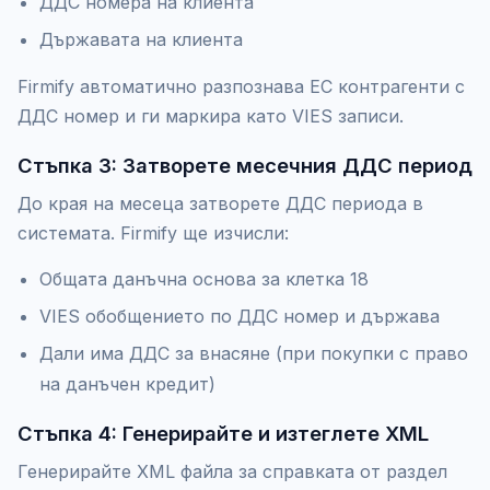
ДДС номера на клиента
Държавата на клиента
Firmify автоматично разпознава ЕС контрагенти с
ДДС номер и ги маркира като VIES записи.
Стъпка 3: Затворете месечния ДДС период
До края на месеца затворете ДДС периода в
системата. Firmify ще изчисли:
Общата данъчна основа за клетка 18
VIES обобщението по ДДС номер и държава
Дали има ДДС за внасяне (при покупки с право
на данъчен кредит)
Стъпка 4: Генерирайте и изтеглете XML
Генерирайте XML файла за справката от раздел