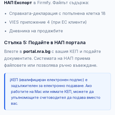
НАП Експорт
в Firmify. Файлът съдържа:
Справката-декларация с попълнена клетка 18
VIES приложение 4 (при ЕС клиенти)
Дневника на продажбите
Стъпка 5: Подайте в НАП портала
Влезте в
portal.nra.bg
с вашия КЕП и подайте
документите. Системата на НАП приема
файловете или позволява ръчно въвеждане.
ℹ️
КЕП (квалифициран електронен подпис) е
задължителен за електронно подаване. Ако
работите на Mac или нямате КЕП, можете да
упълномощите счетоводител да подава вместо
вас.