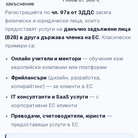
закъснение
Регистрацията по
чл. 97а от ЗДДС
засяга
физически и юридически лица, които
предоставят услуги на
данъчно задължени лица
(B2B) в друга държава членка на ЕС
. Класически
примери са:
Онлайн учители и ментори
— обучения към
европейски компании или платформи
Фрийлансъри
(дизайн, разработка,
копирайтинг) — за клиенти в ЕС
IT консултанти и SaaS услуги
— с
корпоративни ЕС клиенти
Преводачи, счетоводители, юристи
—
предоставящи услуги в ЕС