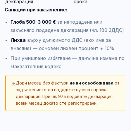
декларация
срока
Санкции при закъснение:
Глоба 500–3 000 €
за неподадена или
закъсняло подадена декларация (чл. 180 ЗДДС)
Лихва
върху дължимото ДДС (ако има за
внасяне) — основен лихвен процент + 10%
При умишлено избягване — данъчна измама по
Наказателния кодекс
⚠️
Дори месец без фактури
не ви освобождава
от
задължението да подадете нулева справка-
декларация. При чл. 97а подавате декларация
всеки месец докато сте регистрирани.