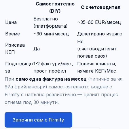
Самостоятелно
С счетоводител
(DIY)
Безплатно
Цена
~35–60 EUR/месец
(платформата)
Време
~30 мин/месец
Делегирано изцяло
Не
Изисква
Да
(счетоводителят
КЕП
ползва своя)
Подходящо
1-2 фактури/мес.,
Повече клиенти,
за
прост профил
нямате КЕП/Mac
При
само една фактура на месец
(типично за чл.
97а фрийлансъри) самостоятелното водене с
Firmify е напълно реалистично — целият процес
отнема под 30 минути.
Започни сам с Firmify