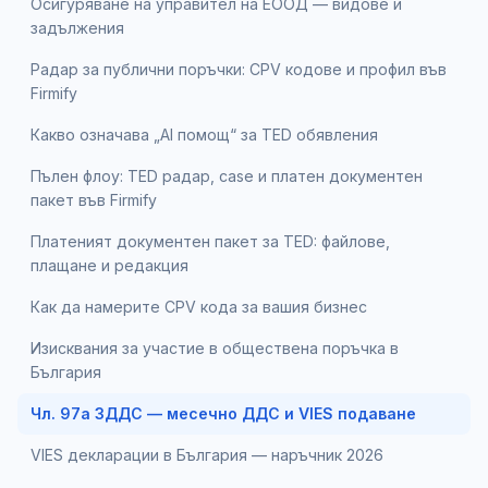
Осигуряване на управител на ЕООД — видове и
задължения
Радар за публични поръчки: CPV кодове и профил във
Firmify
Какво означава „AI помощ“ за TED обявления
Пълен флоу: TED радар, case и платен документен
пакет във Firmify
Платеният документен пакет за TED: файлове,
плащане и редакция
Как да намерите CPV кода за вашия бизнес
Изисквания за участие в обществена поръчка в
България
Чл. 97а ЗДДС — месечно ДДС и VIES подаване
VIES декларации в България — наръчник 2026