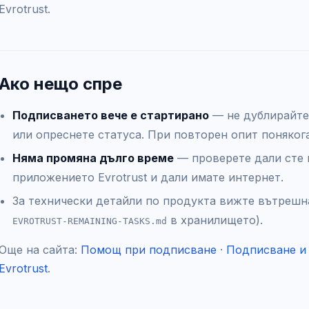
Evrotrust.
Ако нещо спре
Подписването вече е стартирано
— не дублирайте 
или опреснете статуса. При повторен опит поняког
Няма промяна дълго време
— проверете дали сте 
приложението Evrotrust и дали имате интернет.
За технически детайли по продукта вижте вътрешн
в хранилището).
EVROTRUST-REMAINING-TASKS.md
Още на сайта:
Помощ при подписване
·
Подписване и
Evrotrust
.