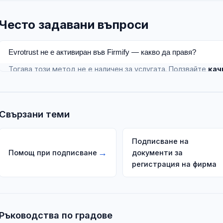
Често задавани въпроси
Evrotrust не е активиран във Firmify — какво да правя?
Тогава този метод не е наличен за услугата. Ползвайте
кач
активен начин, или се свържете с поддръжката за конфигур
Свързани теми
Подписване на
→
Помощ при подписване
документи за
регистрация на фирма
Ръководства по градове