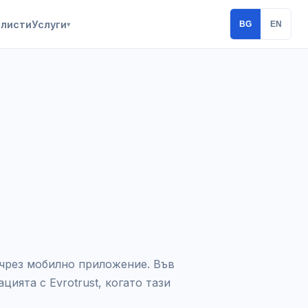
алисти
Услуги
BG
EN
▾
чрез мобилно приложение. Във
цията с Evrotrust, когато тази