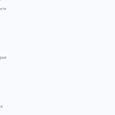
нти
ария
ка