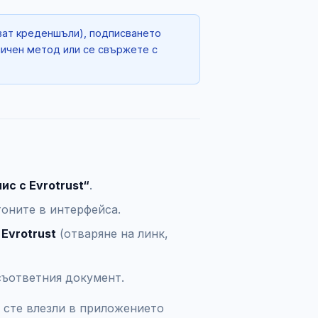
сват креденшъли), подписването
личен метод или се свържете с
ис с Evrotrust“
.
оните в интерфейса.
Evrotrust
(отваряне на линк,
 съответния документ.
и сте влезли в приложението