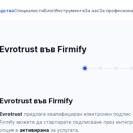
одства
Специалисти
Блог
Инструменти
За нас
За професион
Evrotrust във Firmify
Evrotrust във Firmify
Evrotrust
предлага квалифициран електронен подпис 
Firmify можете да стартирате подписване през интегра
опция е
активирана
за услугата.