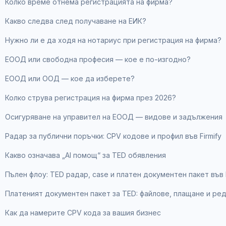
Колко време отнема регистрацията на фирма?
Какво следва след получаване на ЕИК?
Нужно ли е да ходя на нотариус при регистрация на фирма?
ЕООД или свободна професия — кое е по-изгодно?
ЕООД или ООД — кое да изберете?
Колко струва регистрация на фирма през 2026?
Осигуряване на управител на ЕООД — видове и задължения
Радар за публични поръчки: CPV кодове и профил във Firmify
Какво означава „AI помощ“ за TED обявления
Пълен флоу: TED радар, case и платен документен пакет във F
Платеният документен пакет за TED: файлове, плащане и ре
Как да намерите CPV кода за вашия бизнес