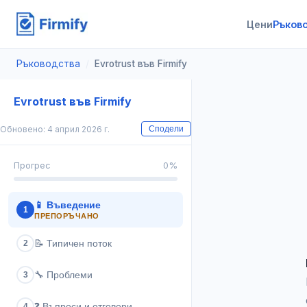
Цени
Ръков
Ръководства
/
Evrotrust във Firmify
Evrotrust във Firmify
Обновено: 4 април 2026 г.
Сподели
Прогрес
0
%
📱
Въведение
1
ПРЕПОРЪЧАНО
📝
Типичен поток
2
🔧
Проблеми
3
❓
Въпроси и отговори
4