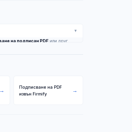
▼
ване на подписан PDF
или друг
ация.
Подписване на PDF
→
→
извън Firmify