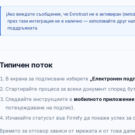
ℹ️
Ако виждате съобщение, че Evrotrust не е активиран (лип
през тази интеграция не е налично — използвайте друг на
поддръжката.
Типичен поток
В екрана за подписване изберете
„Електронен подп
Стартирайте процеса за всеки документ според бут
Следвайте инструкциите в
мобилното приложение 
потвърждаване на подпис).
Изчакайте статусът във Firmify да покаже успех за
Времето за отговор зависи от мрежата и от това дал