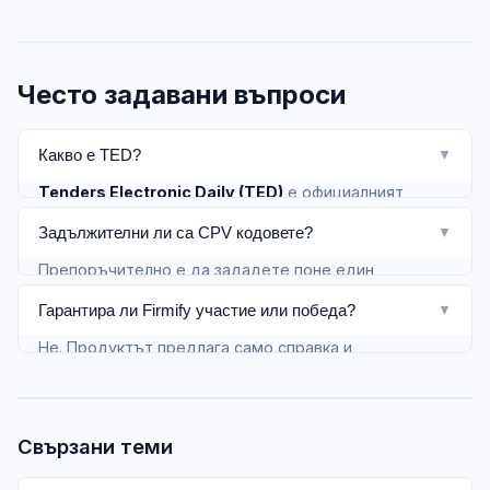
Често задавани въпроси
Какво е TED?
▼
Tenders Electronic Daily (TED)
е официалният
портал за публикуване на обявления за обществени
Задължителни ли са CPV кодовете?
▼
поръчки в ЕС. Firmify чете тези данни за вашия
Препоръчително е да зададете поне един
радар.
подходящ CPV код за вашия сектор — така
Гарантира ли Firmify участие или победа?
▼
съвпаденията са по-точни. Можете да комбинирате
Не. Продуктът предлага само справка и
няколко кода.
подреждане по вашия профил — не замества
офертни стратегии или правен преглед.
Свързани теми