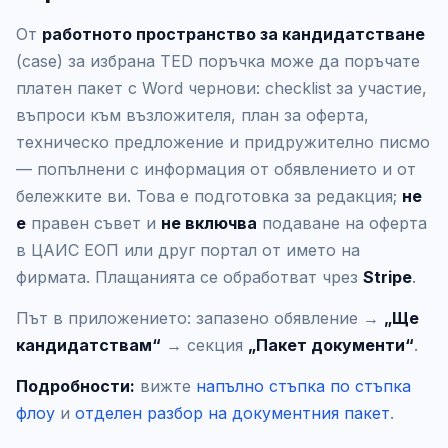
От
работното пространство за кандидатстване
(case) за избрана TED поръчка може да поръчате
платен пакет с Word чернови: checklist за участие,
въпроси към възложителя, план за оферта,
техническо предложение и придружително писмо
— попълнени с информация от обявлението и от
бележките ви. Това е подготовка за редакция;
не
е
правен съвет и
не включва
подаване на оферта
в ЦАИС ЕОП или друг портал от името на
фирмата. Плащанията се обработват чрез
Stripe
.
Път в приложението: запазено обявление →
„Ще
кандидатствам“
→ секция
„Пакет документи“
.
Подробности:
вижте
напълно стъпка по стъпка
флоу
и
отделен разбор на документния пакет
.