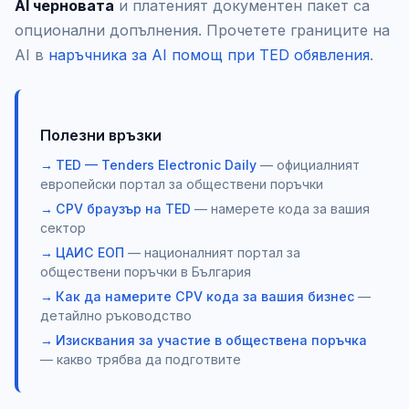
AI черновата
и платеният документен пакет са
опционални допълнения. Прочетете границите на
AI в
наръчника за AI помощ при TED обявления
.
Полезни връзки
TED — Tenders Electronic Daily
— официалният
европейски портал за обществени поръчки
CPV браузър на TED
— намерете кода за вашия
сектор
ЦАИС ЕОП
— националният портал за
обществени поръчки в България
Как да намерите CPV кода за вашия бизнес
—
детайлно ръководство
Изисквания за участие в обществена поръчка
— какво трябва да подготвите