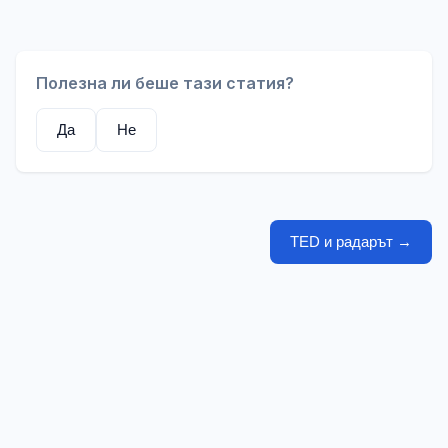
Полезна ли беше тази статия?
Да
Не
TED и радарът
→