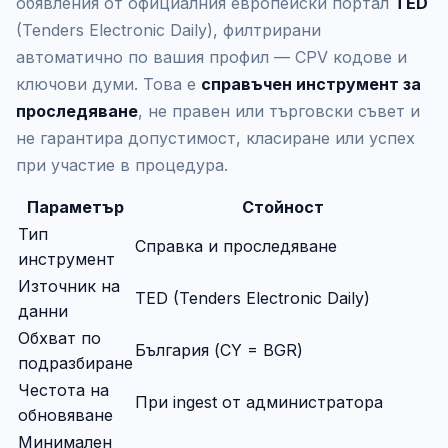
обявления от официалния европейски портал
TED
(Tenders Electronic Daily), филтрирани
автоматично по вашия профил — CPV кодове и
ключови думи. Това е
справъчен инструмент за
проследяване
, не правен или търговски съвет и
не гарантира допустимост, класиране или успех
при участие в процедура.
Параметър
Стойност
Тип
Справка и проследяване
инструмент
Източник на
TED (Tenders Electronic Daily)
данни
Обхват по
България (CY = BGR)
подразбиране
Честота на
При ingest от администратора
обновяване
Минимален