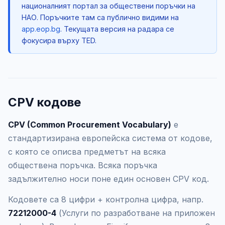
националният портал за обществени поръчки на
НАО. Поръчките там са публично видими на
app.eop.bg
. Текущата версия на радара се
фокусира върху TED.
CPV кодове
CPV (Common Procurement Vocabulary)
е
стандартизирана европейска система от кодове,
с която се описва предметът на всяка
обществена поръчка. Всяка поръчка
задължително носи поне един основен CPV код.
Кодовете са 8 цифри + контролна цифра, напр.
72212000-4
(Услуги по разработване на приложен