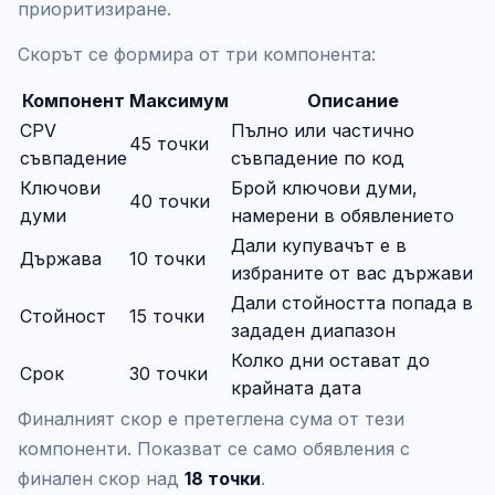
приоритизиране.
Скорът се формира от три компонента:
Компонент
Максимум
Описание
CPV
Пълно или частично
45 точки
съвпадение
съвпадение по код
Ключови
Брой ключови думи,
40 точки
думи
намерени в обявлението
Дали купувачът е в
Държава
10 точки
избраните от вас държави
Дали стойността попада в
Стойност
15 точки
зададен диапазон
Колко дни остават до
Срок
30 точки
крайната дата
Финалният скор е претеглена сума от тези
компоненти. Показват се само обявления с
финален скор над
18 точки
.