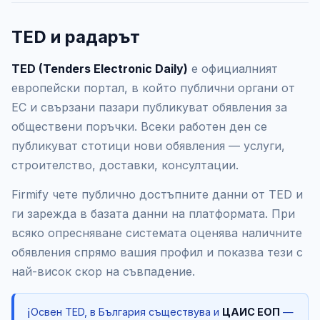
TED и радарът
TED (Tenders Electronic Daily)
е официалният
европейски портал, в който публични органи от
ЕС и свързани пазари публикуват обявления за
обществени поръчки. Всеки работен ден се
публикуват стотици нови обявления — услуги,
строителство, доставки, консултации.
Firmify чете публично достъпните данни от TED и
ги зарежда в базата данни на платформата. При
всяко опресняване системата оценява наличните
обявления спрямо вашия профил и показва тези с
най-висок скор на съвпадение.
ℹ️
Освен TED, в България съществува и
ЦАИС ЕОП
—