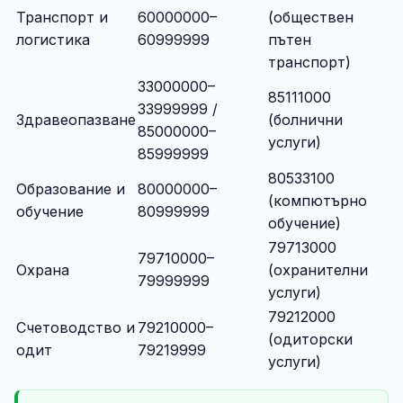
Транспорт и
60000000–
(обществен
логистика
60999999
пътен
транспорт)
33000000–
85111000
33999999 /
Здравеопазване
(болнични
85000000–
услуги)
85999999
80533100
Образование и
80000000–
(компютърно
обучение
80999999
обучение)
79713000
79710000–
Охрана
(охранителни
79999999
услуги)
79212000
Счетоводство и
79210000–
(одиторски
одит
79219999
услуги)