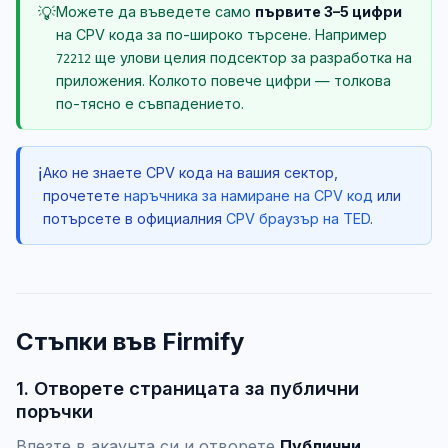
💡
Можете да въведете само
първите 3–5 цифри
на CPV кода за по-широко търсене. Например
ще улови целия подсектор за разработка на
72212
приложения. Колкото повече цифри — толкова
по-тясно е съвпадението.
ℹ️
Ако не знаете CPV кода на вашия сектор,
прочетете
наръчника за намиране на CPV код
или
потърсете в официалния
CPV браузър на TED
.
Стъпки във Firmify
1. Отворете страницата за публични
поръчки
Влезте в акаунта си и отворете
Публични