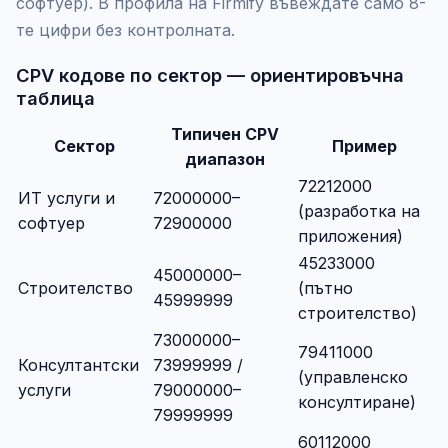
софтуер). В профила на Firmify въвеждате само 8-
те цифри без контролната.
CPV кодове по сектор — ориентировъчна
таблица
Типичен CPV
Сектор
Пример
диапазон
72212000
ИТ услуги и
72000000–
(разработка на
софтуер
72900000
приложения)
45233000
45000000–
Строителство
(пътно
45999999
строителство)
73000000–
79411000
Консултантски
73999999 /
(управленско
услуги
79000000–
консултиране)
79999999
60112000