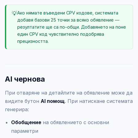
💡
Ако нямате въведени CPV кодове, системата
добавя базови 25 точки за всяко обявление —
резултатите ще са по-общи. Добавянето на поне
един CPV код чувствително подобрява
прецизността.
AI чернова
При отваряне на детайлите на обявление може да
видите бутон
AI помощ
. При натискане системата
генерира:
Обобщение
на обявлението с основни
параметри