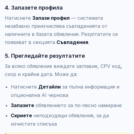
4. Запазете профила
Натиснете
Запази профил
— системата
незабавно преизчислява съвпаденията от
наличните в базата обявления. Резултатите се
появяват в секцията
Съвпадения
.
5. Прегледайте резултатите
За всяко обявление виждате заглавие, CPV код,
скор и крайна дата. Може да:
Натиснете
Детайли
за пълна информация и
опционална AI чернова
Запазите
обявлението за по-лесно намиране
Скриете
неподходящи обявления, за да
изчистите списъка