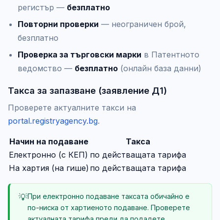
регистър —
безплатно
Повторни проверки
— неограничен брой,
безплатно
Проверка за търговски марки
в Патентното
ведомство —
безплатно
(онлайн база данни)
Такса за запазване (заявление Д1)
Проверете актуалните такси на
portal.registryagency.bg
.
Начин на подаване
Такса
Електронно (с КЕП)
по действащата тарифа
На хартия (на гише)
по действащата тарифа
💡
При електронно подаване таксата обичайно е
по-ниска от хартиеното подаване. Проверете
актуалната тарифа преди да подадете