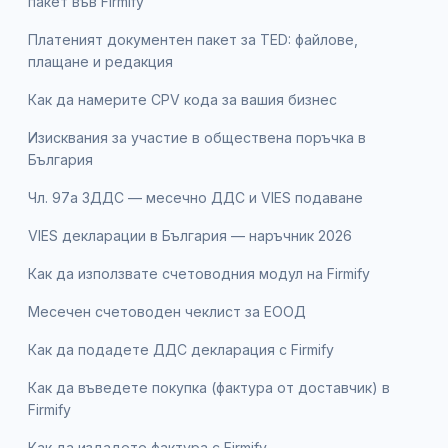
пакет във Firmify
Платеният документен пакет за TED: файлове,
плащане и редакция
Как да намерите CPV кода за вашия бизнес
Изисквания за участие в обществена поръчка в
България
Чл. 97а ЗДДС — месечно ДДС и VIES подаване
VIES декларации в България — наръчник 2026
Как да използвате счетоводния модул на Firmify
Месечен счетоводен чеклист за ЕООД
Как да подадете ДДС декларация с Firmify
Как да въведете покупка (фактура от доставчик) в
Firmify
Как да издадете фактура с Firmify