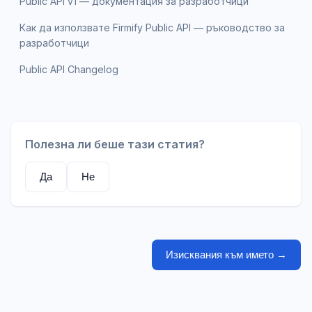
Public API v1 — документация за разработчици
Как да използвате Firmify Public API — ръководство за
разработчици
Public API Changelog
Полезна ли беше тази статия?
Да
Не
Изисквания към името
→