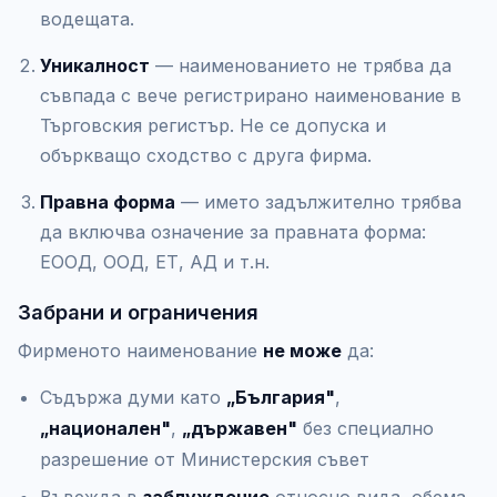
водещата.
Уникалност
— наименованието не трябва да
съвпада с вече регистрирано наименование в
Търговския регистър. Не се допуска и
объркващо сходство с друга фирма.
Правна форма
— името задължително трябва
да включва означение за правната форма:
ЕООД, ООД, ЕТ, АД и т.н.
Забрани и ограничения
Фирменото наименование
не може
да:
Съдържа думи като
„България"
,
„национален"
,
„държавен"
без специално
разрешение от Министерския съвет
Въвежда в
заблуждение
относно вида, обема