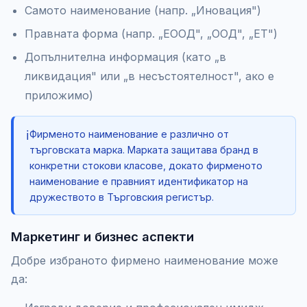
Самото наименование (напр. „Иновация")
Правната форма (напр. „ЕООД", „ООД", „ЕТ")
Допълнителна информация (като „в
ликвидация" или „в несъстоятелност", ако е
приложимо)
ℹ️
Фирменото наименование е различно от
търговската марка. Марката защитава бранд в
конкретни стокови класове, докато фирменото
наименование е правният идентификатор на
дружеството в Търговския регистър.
Маркетинг и бизнес аспекти
Добре избраното фирмено наименование може
да: