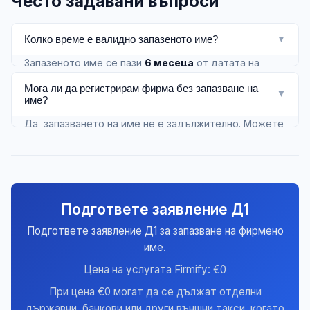
Често задавани въпроси
Колко време е валидно запазеното име?
▼
Запазеното име се пази
6 месеца
от датата на
вписване на запазването.
Мога ли да регистрирам фирма без запазване на
▼
име?
Да, запазването на име не е задължително. Можете
директно да подадете заявление А4 за регистрация
с избраното име.
Подгответе заявление Д1
Подгответе заявление Д1 за запазване на фирмено
име.
Цена на услугата Firmify: €0
При цена €0 могат да се дължат отделни
държавни, банкови или други външни такси, когато