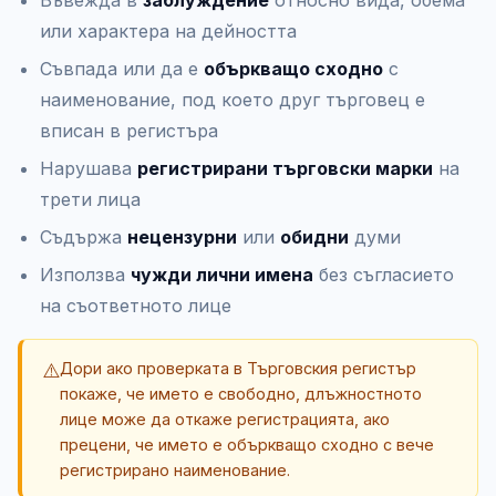
или характера на дейността
Съвпада или да е
объркващо сходно
с
наименование, под което друг търговец е
вписан в регистъра
Нарушава
регистрирани търговски марки
на
трети лица
Съдържа
нецензурни
или
обидни
думи
Използва
чужди лични имена
без съгласието
на съответното лице
⚠️
Дори ако проверката в Търговския регистър
покаже, че името е свободно, длъжностното
лице може да откаже регистрацията, ако
прецени, че името е объркващо сходно с вече
регистрирано наименование.