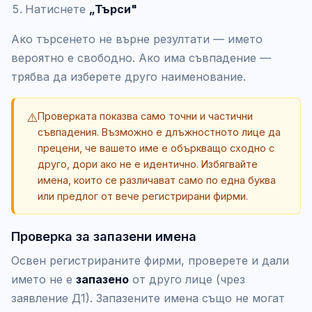
Натиснете
„Търси"
Ако търсенето не върне резултати — името
вероятно е свободно. Ако има съвпадение —
трябва да изберете друго наименование.
⚠️
Проверката показва само точни и частични
съвпадения. Възможно е длъжностното лице да
прецени, че вашето име е объркващо сходно с
друго, дори ако не е идентично. Избягвайте
имена, които се различават само по една буква
или предлог от вече регистрирани фирми.
Проверка за запазени имена
Освен регистрираните фирми, проверете и дали
името не е
запазено
от друго лице (чрез
заявление Д1). Запазените имена също не могат