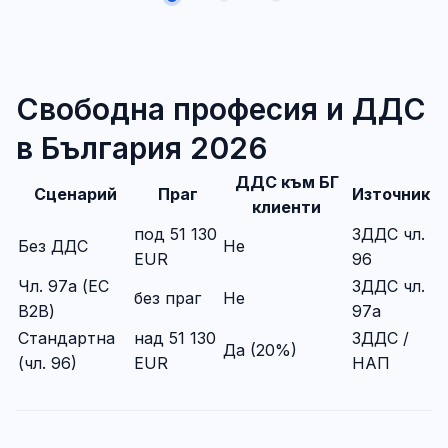
Свободна професия и ДДС
в България 2026
ДДС към БГ
Сценарий
Праг
Източник
клиенти
под 51 130
ЗДДС чл.
Без ДДС
Не
EUR
96
Чл. 97а (ЕС
ЗДДС чл.
без праг
Не
B2B)
97а
Стандартна
над 51 130
ЗДДС /
Да (20%)
(чл. 96)
EUR
НАП