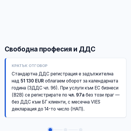
Свободна професия и ДДС
КРАТЪК ОТГОВОР
Стандартна ДДС регистрация е задължителна
над
51 130 EUR
облагаем оборот за календарната
година (ЗДДС чл. 96). При услуги към ЕС бизнеси
(B2B) се регистрирате по
чл. 97а
без този праг —
без ДДС към БГ клиенти, с месечна VIES
декларация до 14-то число (НАП).