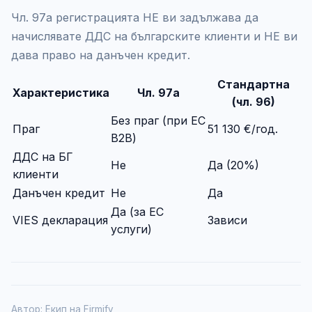
Чл. 97а регистрацията НЕ ви задължава да
начислявате ДДС на българските клиенти и НЕ ви
дава право на данъчен кредит.
Стандартна
Характеристика
Чл. 97а
(чл. 96)
Без праг (при ЕС
Праг
51 130 €/год.
B2B)
ДДС на БГ
Не
Да (20%)
клиенти
Данъчен кредит
Не
Да
Да (за ЕС
VIES декларация
Зависи
услуги)
Автор: Екип на Firmify