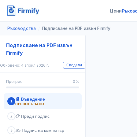
Цени
Ръков
Ръководства
/
Подписване на PDF извън Firmify
Подписване на PDF извън
Firmify
Обновено: 4 април 2026 г.
Сподели
Прогрес
0
%
📄
Въведение
1
ПРЕПОРЪЧАНО
📋
Преди подпис
2
✍️
Подпис на компютър
3