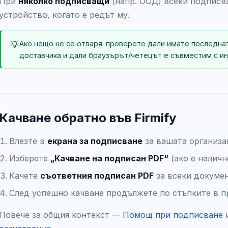
При
няколко подписващи
(напр. ООД) всеки подписв
устройство, когато е редът му.
💡
Ако нещо не се отваря: проверете дали имате последна
доставчика и дали браузърът/четецът е съвместим с ин
Качване обратно във Firmify
Влезте в
екрана за подписване
за вашата организа
Изберете
„Качване на подписан PDF“
(ако е наличн
Качете
съответния подписан PDF
за всеки докумен
След успешно качване продължете по стъпките в п
Повече за общия контекст —
Помощ при подписване