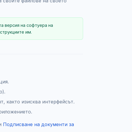
а своите файлове на своето
та версия на софтуера на
струкциите им.
ция.
о).
т, както изисква интерфейсът.
риложението.
и
Подписване на документи за