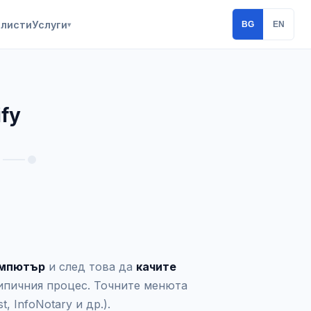
алисти
Услуги
BG
EN
▾
fy
омпютър
и след това да
качите
типичния процес. Точните менюта
t, InfoNotary и др.).