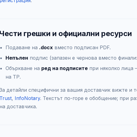
регистрация
.
Чести грешки и официални ресурси
Подаване на
.docx
вместо подписан PDF.
Непълен
подпис (запазен е чернова вместо финали
Объркване на
ред на подписите
при няколко лица —
на ТР.
За детайли специфични за вашия доставчик вижте и 
Trust
,
InfoNotary
. Текстът по-горе е обобщение; при 
на доставчика.