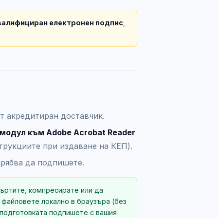
квалифициран електронен подпис
,
т акредитиран доставчик.
модул към Adobe Acrobat Reader
трукциите при издаване на КЕП).
трябва да подпишете.
ъртите, компресирате или да
файловете локално в браузъра (без
подготовката подпишете с вашия