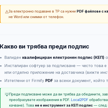
⚠️
За електронно подаване в ТР са нужни
PDF файлове с 
не Word или снимки от телефон.
Какво ви трябва преди подпис
Валиден
квалифициран електронен подпис (КЕП)
о
Инсталиран софтуер за подписване — често това е
или отделно приложение на доставчика (вижте инс
Изтеглени от Firmify
PDF
за всеки документ, който 
💡
Преди подписване може да ви трябва да обедините, зав
преобразувате изображения в PDF.
Local2PDF
обработва 
качване). Това
не е инструмент за КЕП подпис
— след 