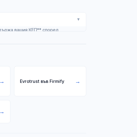
▼
ддържа вашия КЕП** според
а доставчика или техен собствен
→
→
Evrotrust във Firmify
→