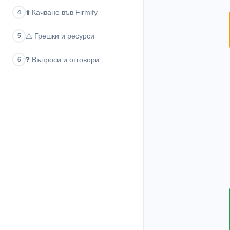
⬆️
Качване във Firmify
4
⚠️
Грешки и ресурси
5
❓
Въпроси и отговори
6