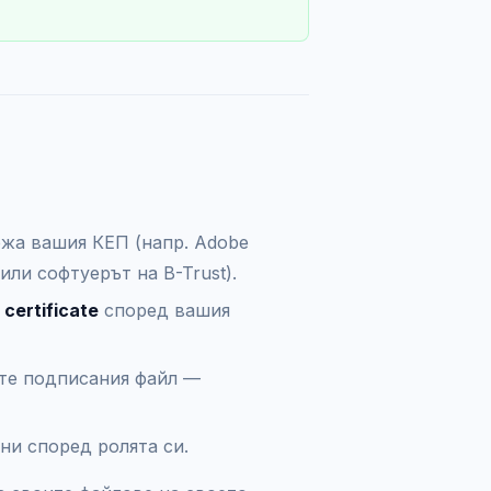
жа вашия КЕП (напр. Adobe
или софтуерът на B-Trust).
 certificate
според вашия
ете подписания файл —
ни според ролята си.