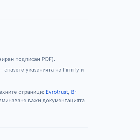
зиран подписан PDF).
 спазете указанията на Firmify и
техните страници:
Evrotrust
,
B-
разминаване важи документацията