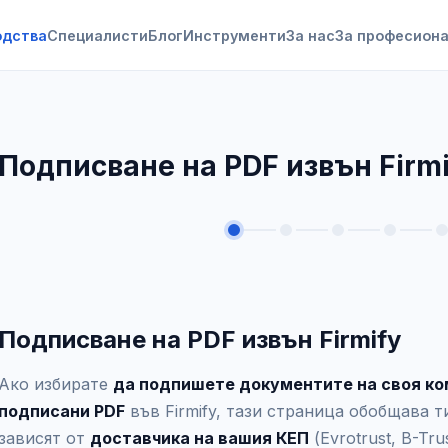
одства
Специалисти
Блог
Инструменти
За нас
За професион
Подписване на PDF извън Firmi
Подписване на PDF извън Firmify
Ако избирате
да подпишете документите на своя к
подписани PDF
във Firmify, тази страница обобщава 
зависят от
доставчика на вашия КЕП
(Evrotrust, B-Trus