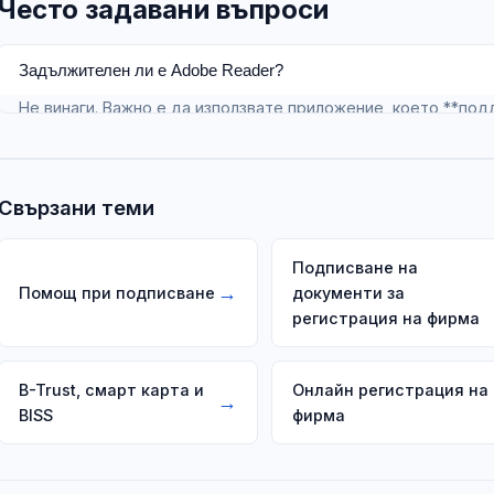
Често задавани въпроси
Задължителен ли е Adobe Reader?
Не винаги. Важно е да използвате приложение, което **по
доставчика — често това е Adobe Acrobat Reader с модул н
софтуер.
Свързани теми
Подписване на
→
Помощ при подписване
документи за
регистрация на фирма
B-Trust, смарт карта и
Онлайн регистрация на
→
BISS
фирма