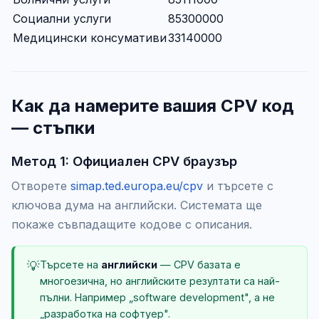
Социални услуги
85300000
Медицински консумативи
33140000
Как да намерите вашия CPV код
— стъпки
Метод 1: Официален CPV браузър
Отворете
simap.ted.europa.eu/cpv
и търсете с
ключова дума на английски. Системата ще
покаже съвпадащите кодове с описания.
💡
Търсете на
английски
— CPV базата е
многоезична, но английските резултати са най-
пълни. Например „software development", а не
„разработка на софтуер".