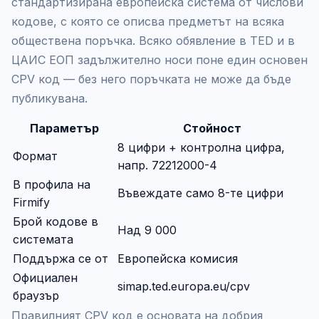
стандартизирана европейска система от числови
кодове, с която се описва предметът на всяка
обществена поръчка. Всяко обявление в TED и в
ЦАИС ЕОП задължително носи поне един основен
CPV код — без него поръчката не може да бъде
публикувана.
Параметър
Стойност
8 цифри + контролна цифра,
Формат
напр. 72212000-4
В профила на
Въвеждате само 8-те цифри
Firmify
Брой кодове в
Над 9 000
системата
Поддържа се от
Европейска комисия
Официален
simap.ted.europa.eu/cpv
браузър
Правилният CPV код е основата на добрия