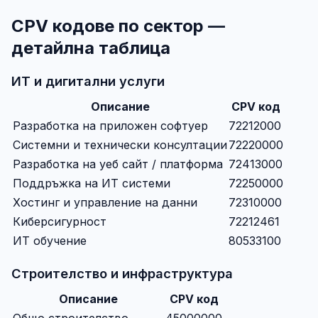
CPV кодове по сектор —
детайлна таблица
ИТ и дигитални услуги
Описание
CPV код
Разработка на приложен софтуер
72212000
Системни и технически консултации
72220000
Разработка на уеб сайт / платформа
72413000
Поддръжка на ИТ системи
72250000
Хостинг и управление на данни
72310000
Киберсигурност
72212461
ИТ обучение
80533100
Строителство и инфраструктура
Описание
CPV код
Общо строителство
45000000