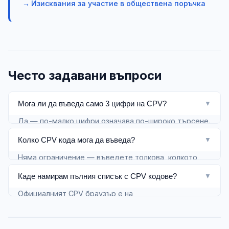
Изисквания за участие в обществена поръчка
Често задавани въпроси
Мога ли да въведа само 3 цифри на CPV?
▼
Да — по-малко цифри означава по-широко търсене.
Например
улавя всички ИТ услуги.
722
Колко CPV кода мога да въведа?
▼
Препоръчваме поне 5 цифри за по-добра
Няма ограничение — въведете толкова, колкото
прецизност.
описват дейността ви. Разделете ги със запетая.
Каде намирам пълния списък с CPV кодове?
▼
Официалният CPV браузър е на
simap.ted.europa.eu/cpv
. Търсете на английски за
най-пълни резултати.