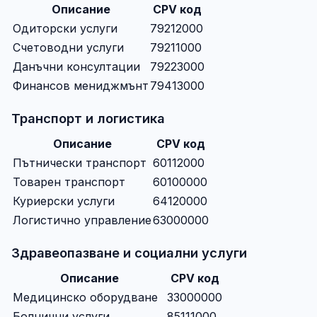
Описание
CPV код
Одиторски услуги
79212000
Счетоводни услуги
79211000
Данъчни консултации
79223000
Финансов мениджмънт
79413000
Транспорт и логистика
Описание
CPV код
Пътнически транспорт
60112000
Товарен транспорт
60100000
Куриерски услуги
64120000
Логистично управление
63000000
Здравеопазване и социални услуги
Описание
CPV код
Медицинско оборудване
33000000
Болнични услуги
85111000