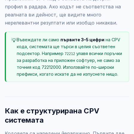
профил в радара. Ако кодът не съответства на
реалната ви дейност, ще видите много
нерелевантни резултати или изобщо никакви.
💡
Въвеждате ли само
първите 3–5 цифри
на CPV
кода, системата ще търси в целия съответен
подсектор. Например
улавя всички поръчки
72212
за разработка на приложен софтуер, не само за
точния код 72212000. Използвайте по-широки
префикси, когато искате да не изпуснете нищо.
Как е структурирана CPV
системата
Кодовете са наредени йерархично. Първите две