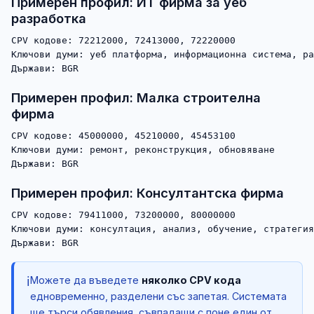
Примерен профил: ИТ фирма за уеб
разработка
CPV кодове: 72212000, 72413000, 72220000

Ключови думи: уеб платформа, информационна система, ра
Примерен профил: Малка строителна
фирма
CPV кодове: 45000000, 45210000, 45453100

Ключови думи: ремонт, реконструкция, обновяване

Примерен профил: Консултантска фирма
CPV кодове: 79411000, 73200000, 80000000

Ключови думи: консултация, анализ, обучение, стратегия

ℹ️
Можете да въведете
няколко CPV кода
едновременно, разделени със запетая. Системата
ще търси обявления, съвпадащи с поне един от